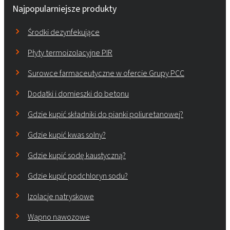
Najpopularniejsze produkty
Środki dezynfekujące
Płyty termoizolacyjne PIR
Surowce farmaceutyczne w ofercie Grupy PCC
Dodatki i domieszki do betonu
Gdzie kupić składniki do pianki poliuretanowej?
Gdzie kupić kwas solny?
Gdzie kupić sodę kaustyczną?
Gdzie kupić podchloryn sodu?
Izolacje natryskowe
Wapno nawozowe