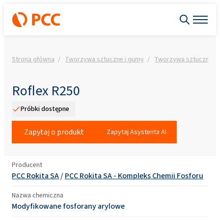
Strona główna
Tworzywa sztuczne i gumy
Tworzywa sztuczne
Roflex R250
Próbki dostępne
Zapytaj o produkt
Zapytaj Asystenta AI
Producent
PCC Rokita SA
/
PCC Rokita SA - Kompleks Chemii Fosforu
Nazwa chemiczna
Modyfikowane fosforany arylowe