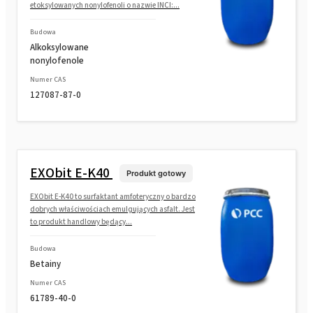
etoksylowanych nonylofenoli o nazwie INCI:...
Budowa
Alkoksylowane
nonylofenole
Numer CAS
127087-87-0
EXObit E-K40
Produkt gotowy
EXObit E-K40 to surfaktant amfoteryczny o bardzo
dobrych właściwościach emulgujących asfalt. Jest
to produkt handlowy będący...
Budowa
Betainy
Numer CAS
61789-40-0