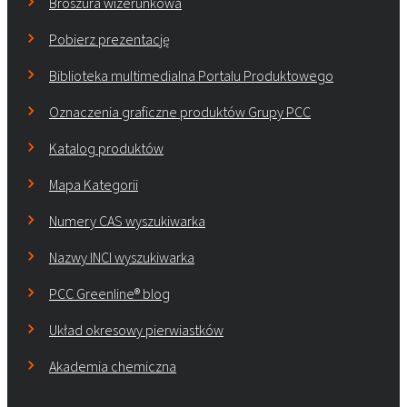
Broszura wizerunkowa
Pobierz prezentację
Biblioteka multimedialna Portalu Produktowego
Oznaczenia graficzne produktów Grupy PCC
Katalog produktów
Mapa Kategorii
Numery CAS wyszukiwarka
Nazwy INCI wyszukiwarka
PCC Greenline® blog
Układ okresowy pierwiastków
Akademia chemiczna