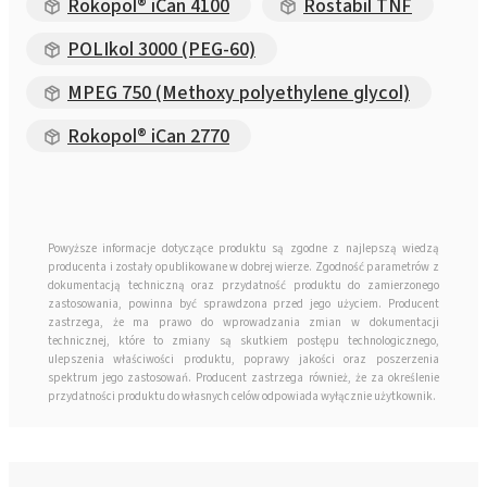
Rokopol® iCan 4100
Rostabil TNF
POLIkol 3000 (PEG-60)
MPEG 750 (Methoxy polyethylene glycol)
Rokopol® iCan 2770
Powyższe informacje dotyczące produktu są zgodne z najlepszą wiedzą
producenta i zostały opublikowane w dobrej wierze. Zgodność parametrów z
dokumentacją techniczną oraz przydatność produktu do zamierzonego
zastosowania, powinna być sprawdzona przed jego użyciem. Producent
zastrzega, że ma prawo do wprowadzania zmian w dokumentacji
technicznej, które to zmiany są skutkiem postępu technologicznego,
ulepszenia właściwości produktu, poprawy jakości oraz poszerzenia
spektrum jego zastosowań. Producent zastrzega również, że za określenie
przydatności produktu do własnych celów odpowiada wyłącznie użytkownik.