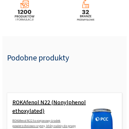
Podobne produkty
ROKAfenol N22 (Nonylphenol
ethoxylated)
ROKAfenol N22 to niejonowy środek
powierzchniowo czynny, który należy do grupy