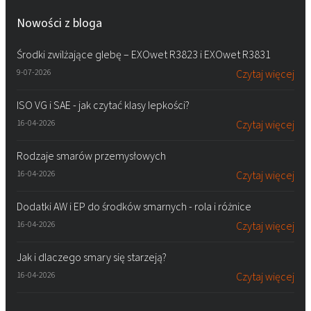
Nowości z bloga
Środki zwilżające glebę – EXOwet R3823 i EXOwet R3831
9-07-2026
Czytaj więcej
ISO VG i SAE - jak czytać klasy lepkości?
16-04-2026
Czytaj więcej
Rodzaje smarów przemysłowych
16-04-2026
Czytaj więcej
Dodatki AW i EP do środków smarnych - rola i różnice
16-04-2026
Czytaj więcej
Jak i dlaczego smary się starzeją?
16-04-2026
Czytaj więcej