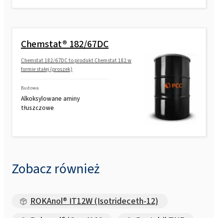
Chemstat® 182/67DC
Chemstat 182/67DC to produkt Chemstat 182 w
formie stałej (proszek)
Budowa
Alkoksylowane aminy
tłuszczowe
Zobacz również
ROKAnol® IT12W (Isotrideceth-12)