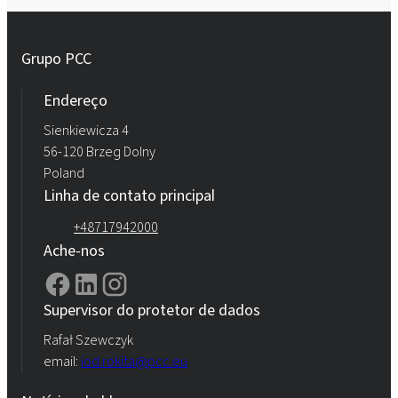
Rokopol® vTec 8860 (poliéter poliol)
Grupo PCC
Rokopol® vTec 8888 (poliéter poliol)
Endereço
Sienkiewicza 4
56-120 Brzeg Dolny
Poland
Linha de contato principal
+48717942000
Ache-nos
Supervisor do protetor de dados
Rafał Szewczyk
email:
iod.rokita@pcc.eu