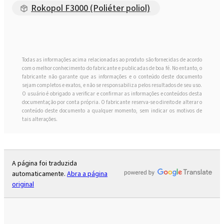
Rokopol F3000 (Poliéter poliol)
Rokopol® MS5220
Rokopol® MS5225
Todas as informações acima relacionadas ao produto são fornecidas de acordo
com o melhor conhecimento do fabricante e publicadas de boa fé. No entanto, o
Rokopol® MS5240
fabricante não garante que as informações e o conteúdo deste documento
sejam completos e exatos, e não se responsabiliza pelos resultados de seu uso.
O usuário é obrigado a verificar e confirmar as informações e conteúdos desta
documentação por conta própria. O fabricante reserva-se o direito de alterar o
Rokopol RF151 (Poliéter poliol)
conteúdo deste documento a qualquer momento, sem indicar os motivos de
tais alterações.
Rokopol® RF151V
A página foi traduzida
Rokopol® RF152V (Poliéter poliol)
automaticamente.
Abra a página
original
Rokopol RF170 (Poliéter poliol)