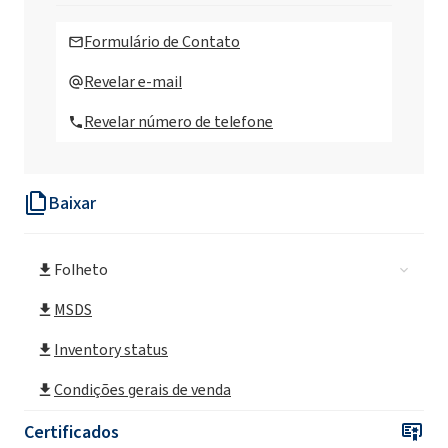
Rokopol Anti Virus
Formulário de Contato
Rokopol T (Poliéter poliol)
Revelar e-mail
Revelar número de telefone
Rokopol® iPol H
Baixar
Rokopol® D1002 (Propilenoglicol)
Folheto
Rokopol® D2002 (poliéter poliol)
MSDS
Rokopol D450 (Poliéter poliol)
Inventory status
Condições gerais de venda
Rokopol® DE2020
Certificados