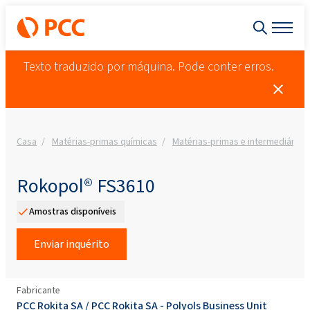
Texto traduzido por máquina. Pode conter erros.
Casa
Matérias-primas químicas
Matérias-primas e intermediários
Rokopol® FS3610
Amostras disponíveis
Enviar inquérito
Fabricante
PCC Rokita SA
/
PCC Rokita SA - Polyols Business Unit