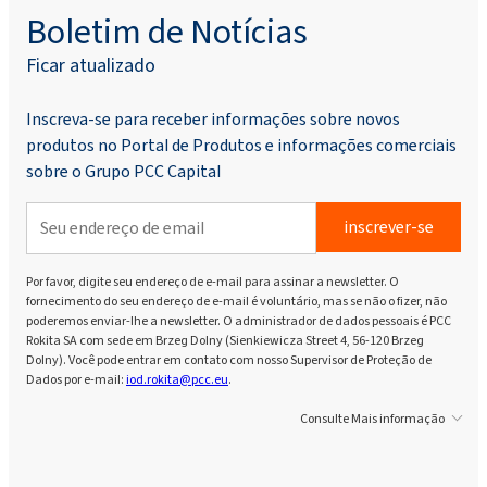
Boletim de Notícias
Rokopol® RF2000 (Poliéter poliol)
Ficar atualizado
Rokopol® RF551 (poliéter poliol)
Inscreva-se para receber informações sobre novos
produtos no Portal de Produtos e informações comerciais
sobre o Grupo PCC Capital
Rokopol® V700 (Poliéter poliol)
inscrever-se
Rokopol® iCan 2432
Por favor, digite seu endereço de e-mail para assinar a newsletter. O
fornecimento do seu endereço de e-mail é voluntário, mas se não o fizer, não
Rokopol® iCan 2770
poderemos enviar-lhe a newsletter. O administrador de dados pessoais é PCC
Rokita SA com sede em Brzeg Dolny (Sienkiewicza Street 4, 56-120 Brzeg
Dolny). Você pode entrar em contato com nosso Supervisor de Proteção de
Dados por e-mail:
iod.rokita@pcc.eu
.
Rokopol® iCan 4100
Consulte Mais informação
Rokopol® vTec 770 (poliéter poliol)