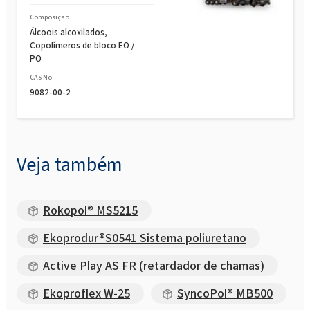
Rokopol M5000 (Poliéter poliol)
Composição
Álcoois alcoxilados,
Copolímeros de bloco EO /
Rokopol M5020 (Poliéter poliol)
PO
CAS No.
Rokopol M6000 (Poliéter poliol)
9082-00-2
Rokopol® M6010 (poliéter poliol)
Veja também
Rokopol MH2000 (Poliéter poliol)
Rokopol® MS5215
Rokopol MH2012 (Poliéter poliol)
Ekoprodur®S0541 Sistema poliuretano
Active Play AS FR (retardador de chamas)
Rokopol® MS5215
Ekoproflex W-25
SyncoPol® MB500