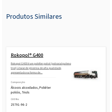
Rokopol® FS3640
Produtos Similares
Rokopol FS3645 (Poliéter poliol)
Rokopol G1000 (Poliéter poliol)
Rokopol® G400
Rokopol G441 (Poliéter poliol)
Rokopol G400 é um poliéter poliol (polioxialquileno
triol) à base de glicerina de alta qualidade,
apresentado na forma de...
Rokopol G500 (Poliéter poliol)
Composição
Álcoois alcoxilados, Poliéter
Rokopol G700 (Poliéter poliol)
polióis, Triols
CAS No.
25791-96-2
Rokopol GS364 (Poliéter poliol)