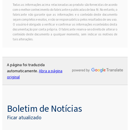
Todas as informações acima relacionadas ao produto são fornecidas de acordo
Rokopol® MS5225
com o melhor conhecimento do fabricante e publicadas de boa fé. No entanto, o
fabricante não garante que as informações e o conteúdo deste documento
sejam completos e exatos, e não se responsabiliza pelos resultados de seu uso.
O usuário é obrigado a verificar e confirmar as informações e conteúdos desta
Rokopol® MS5240
documentação por conta própria. O fabricante reserva-se o direito de alterar o
conteúdo deste documento a qualquer momento, sem indicar os motivos de
tais alterações.
Rokopol RF151 (Poliéter poliol)
A página foi traduzida
Rokopol® RF151V
automaticamente.
Abra a página
original
Rokopol® RF152V (Poliéter poliol)
Rokopol RF170 (Poliéter poliol)
Boletim de Notícias
Ficar atualizado
Rokopol® RF2000 (Poliéter poliol)