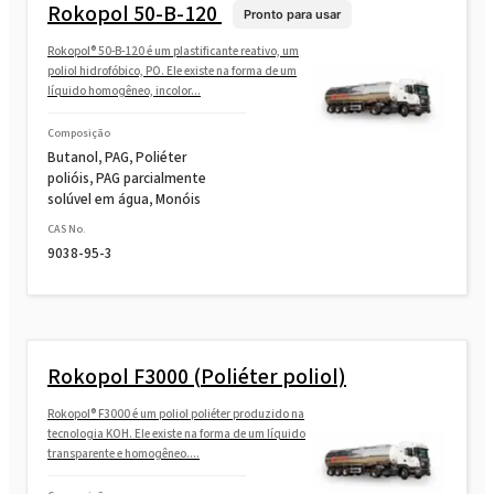
Rokopol GS484 (Poliéter poliol)
Rokopol 50-B-120
Pronto para usar
Rokopol® 50-B-120 é um plastificante reativo, um
poliol hidrofóbico, PO. Ele existe na forma de um
Rokopol M1140 (Poliéter poliol)
líquido homogêneo, incolor...
Composição
Rokopol M1145 (Poliéter poliol)
Butanol, PAG, Poliéter
polióis, PAG parcialmente
solúvel em água, Monóis
Rokopol M1160 (Poliéter poliol)
CAS No.
9038-95-3
Rokopol M1170 (Poliéter poliol)
Rokopol M1180 (Poliéter poliol)
Rokopol F3000 (Poliéter poliol)
Rokopol® F3000 é um poliol poliéter produzido na
tecnologia KOH. Ele existe na forma de um líquido
Rokopol M5000 (Poliéter poliol)
transparente e homogêneo....