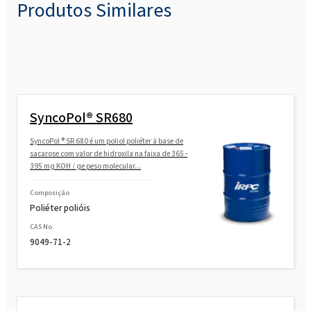
Produtos Similares
Rokopol® FS3640
Rokopol G1000 (Poliéter poliol)
SyncoPol® SR680
Rokopol G441 (Poliéter poliol)
SyncoPol ® SR 680 é um poliol poliéter à base de
sacarose com valor de hidroxila na faixa de 365 -
395 mg KOH / ge peso molecular...
Rokopol G500 (Poliéter poliol)
Composição
Poliéter polióis
Rokopol G700 (Poliéter poliol)
CAS No.
9049-71-2
Rokopol GS364 (Poliéter poliol)