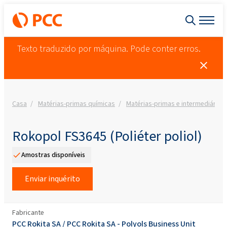
Texto traduzido por máquina. Pode conter erros.
Casa
Matérias-primas químicas
Matérias-primas e intermediários
Rokopol FS3645 (Poliéter poliol)
Amostras disponíveis
Enviar inquérito
Fabricante
PCC Rokita SA
/
PCC Rokita SA - Polyols Business Unit