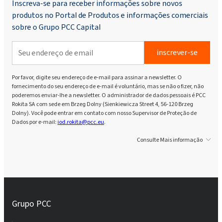
Inscreva-se para receber informações sobre novos
produtos no Portal de Produtos e informações comerciais
Rokopol® RF551 (poliéter poliol)
sobre o Grupo PCC Capital
inscrever-se
Rokopol® V700 (Poliéter poliol)
Por favor, digite seu endereço de e-mail para assinar a newsletter. O
fornecimento do seu endereço de e-mail é voluntário, mas se não o fizer, não
Rokopol® iCan 2432
poderemos enviar-lhe a newsletter. O administrador de dados pessoais é PCC
Rokita SA com sede em Brzeg Dolny (Sienkiewicza Street 4, 56-120 Brzeg
Dolny). Você pode entrar em contato com nosso Supervisor de Proteção de
Rokopol® iCan 2770
Dados por e-mail:
iod.rokita@pcc.eu
.
Consulte Mais informação
Rokopol® iCan 4100
Rokopol® vTec 770 (poliéter poliol)
Grupo PCC
Rokopol® vTec 8860 (poliéter poliol)