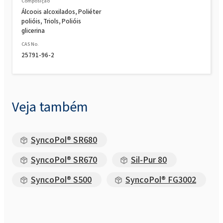
Composição
Rokopol M5020 (Poliéter poliol)
Álcoois alcoxilados, Poliéter
polióis, Triols, Polióis
glicerina
Rokopol M6000 (Poliéter poliol)
CAS No.
25791-96-2
Rokopol® M6010 (poliéter poliol)
Veja também
Rokopol MH2000 (Poliéter poliol)
SyncoPol® SR680
Rokopol MH2012 (Poliéter poliol)
SyncoPol® SR670
Sil-Pur 80
Rokopol® MS5215
SyncoPol® S500
SyncoPol® FG3002
Rokopol® MS5220