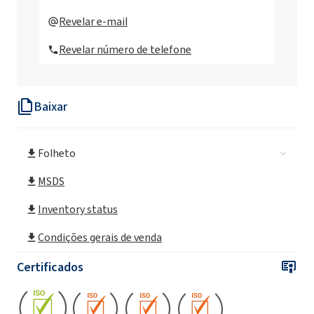
Rokopol T (Poliéter poliol)
Revelar e-mail
Revelar número de telefone
Rokopol® iPol H
Baixar
Rokopol® D1002 (Propilenoglicol)
Folheto
Rokopol® D2002 (poliéter poliol)
MSDS
Rokopol D450 (Poliéter poliol)
Inventory status
Condições gerais de venda
Rokopol® DE2020
Certificados
Rokopol® DE320 (Propilenoglicol)