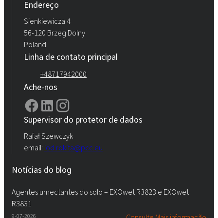
Endereço
Sienkiewicza 4
Rokopol® vTec 8888 (poliéter poliol)
56-120 Brzeg Dolny
Poland
Linha de contato principal
+48717942000
Ache-nos
Supervisor do protetor de dados
Rafał Szewczyk
email:
iod.rokita@pcc.eu
Notícias do blog
Agentes umectantes do solo – EXOwet R3823 e EXOwet
R3831
9-07-2026
Consulte Mais informação