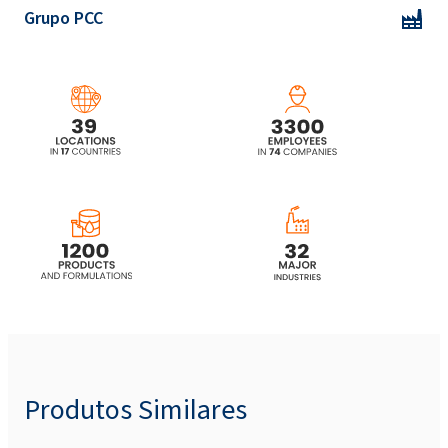
Grupo PCC
Rokopol DE4030
Rokopol F3000 (Poliéter poliol)
Rokopol® F3600 (poliéter poliol)
Rokopol® FS3610
Rokopol® FS3615
Rokopol® FS3625
Produtos Similares