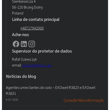
Rokopol® vTec 8888 (poliéter poliol)
Sienkiewicza 4
56-120 Brzeg Dolny
Poland
Linha de contato principal
+48717942000
Ache-nos
Supervisor do protetor de dados
Rafał Szewczyk
email:
iod.rokita@pcc.eu
Notícias do blog
Agentes umectantes do solo – EXOwet R3823 e EXOwet
R3831
9-07-2026
Consulte Mais informação