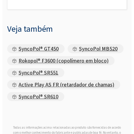
Rokopol M6000 (Poliéter poliol)
Veja também
Rokopol® M6010 (poliéter poliol)
Rokopol MH2000 (Poliéter poliol)
SyncoPol® GT450
SyncoPol MB520
Rokopol® F3600 (copolímero em bloco)
Rokopol MH2012 (Poliéter poliol)
SyncoPol® SR551
Active Play AS FR (retardador de chamas)
Rokopol® MS5215
SyncoPol® SR610
Rokopol® MS5220
Rokopol® MS5225
Todas as informações acima relacionadas ao produto são fornecidas de acordo
com o melhor conhecimento do fabricante e publicadas de boa fé. No entanto, o