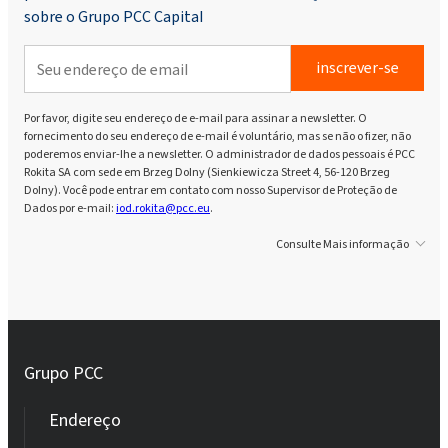
sobre o Grupo PCC Capital
Rokopol® V700 (Poliéter poliol)
inscrever-se
Por favor, digite seu endereço de e-mail para assinar a newsletter. O
Rokopol® iCan 2432
fornecimento do seu endereço de e-mail é voluntário, mas se não o fizer, não
poderemos enviar-lhe a newsletter. O administrador de dados pessoais é PCC
Rokita SA com sede em Brzeg Dolny (Sienkiewicza Street 4, 56-120 Brzeg
Rokopol® iCan 2770
Dolny). Você pode entrar em contato com nosso Supervisor de Proteção de
Dados por e-mail:
iod.rokita@pcc.eu
.
Consulte Mais informação
Rokopol® iCan 4100
Rokopol® vTec 770 (poliéter poliol)
Grupo PCC
Rokopol® vTec 8860 (poliéter poliol)
Endereço