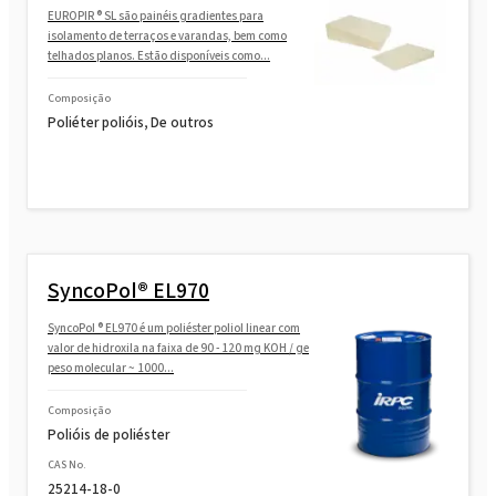
Rokopol M1140 (Poliéter poliol)
EUROPIR ® SL são painéis gradientes para
isolamento de terraços e varandas, bem como
telhados planos. Estão disponíveis como...
Rokopol M1145 (Poliéter poliol)
Composição
Poliéter polióis, De outros
Rokopol M1160 (Poliéter poliol)
Rokopol M1170 (Poliéter poliol)
SyncoPol® EL970
Rokopol M1180 (Poliéter poliol)
SyncoPol ® EL970 é um poliéster poliol linear com
valor de hidroxila na faixa de 90 - 120 mg KOH / ge
peso molecular ~ 1000...
Rokopol M5000 (Poliéter poliol)
Composição
Polióis de poliéster
Rokopol M5020 (Poliéter poliol)
CAS No.
25214-18-0