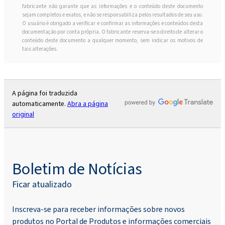
fabricante não garante que as informações e o conteúdo deste documento
sejam completos e exatos, e não se responsabiliza pelos resultados de seu uso.
Rokopol® MS5240
O usuário é obrigado a verificar e confirmar as informações e conteúdos desta
documentação por conta própria. O fabricante reserva-se o direito de alterar o
conteúdo deste documento a qualquer momento, sem indicar os motivos de
tais alterações.
Rokopol RF151 (Poliéter poliol)
Rokopol® RF151V
A página foi traduzida
automaticamente.
Abra a página
original
Rokopol® RF152V (Poliéter poliol)
Rokopol RF170 (Poliéter poliol)
Boletim de Notícias
Ficar atualizado
Rokopol® RF2000 (Poliéter poliol)
Inscreva-se para receber informações sobre novos
Rokopol® RF551 (poliéter poliol)
produtos no Portal de Produtos e informações comerciais