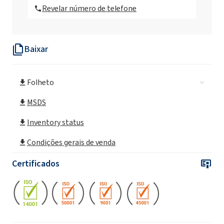
Revelar número de telefone
Rokopol® iPol H
Baixar
Rokopol® D1002 (Propilenoglicol)
Folheto
Rokopol® D2002 (poliéter poliol)
MSDS
Rokopol D450 (Poliéter poliol)
Inventory status
Condições gerais de venda
Rokopol® DE2020
Certificados
Rokopol® DE320 (Propilenoglicol)
Rokopol® DE4020 (Propilenoglicol)