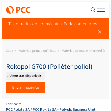
Texto traduzido por máquina. Pode conter erros.
Casa
Matérias-primas químicas
Matérias-primas e intermediários
Rokopol G700 (Poliéter poliol)
Amostras disponíveis
Enviar inquérito
Fabricante
PCC Rokita SA
/
PCC Rokita SA - Polyols Business Unit