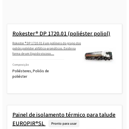
Rokopol® FS3640
Rokopol FS3645 (Poliéter poliol)
Rokester® DP 1720.01 (poliéster poliol)
Rokopol G1000 (Poliéter poliol)
Rokester ® DP 1720.01 é um polímero do grupo dos
polióis poliéster alifático-aromáticos. Existe na
forma de um líquido viscoso....
Rokopol G441 (Poliéter poliol)
Composição
Poliésteres, Polióis de
Rokopol G500 (Poliéter poliol)
poliéster
Rokopol GS364 (Poliéter poliol)
Painel de isolamento térmico para talude
Rokopol GS484 (Poliéter poliol)
EUROPIR®SL
Pronto para usar