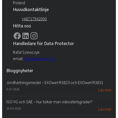
Poland
Huvudkontaktlinje
+48717942000
Hitta oss
Handledare för Data Protector
Rafał Szewczyk
email:
iod.rokita@pcc.eu
Bloggnyheter
Jordfuktningsmedel – EXOwet R3823 och EXOwet R3831
9-07-2026
Läs mer
ISO VG och SAE – hur tolkar man viskositetsgrader?
16-04-2026
Läs mer