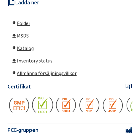
Ladda ner
ROKAnol®NL6 (C9-11 alkohol, etoxylerad)
Folder
ROKAnol®NL6W (C9-11 alkohol, etoxylerad)
MSDS
ROKAnol®NL6W/95 (C9-11 alkohol,
Katalog
etoxylerad)
Inventory status
ROKAnol®NL8 (C9-11 PARETH-8)
Allmänna försäljningsvillkor
ROKAnol®NL8P4 (C9-11 alkohol, etoxylerad,
Certifikat
propoxylerad)
PCC-gruppen