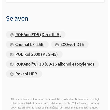
Se även
ROKAnol®D5 (Deceth-5)
Chemal LF-25B
EXOwet D15
POLIkol 2000 (PEG-45)
ROKAnol®GT10 (C9-16 alkohol etoxylerad)
Roksol HFB
All ovanstående information relaterad till produkten tillhandahålls enligt
tillverkarens bästa kunskap och publiceras i god tro. Tillverkaren garanterar
dock inte att informationen och innehållet i detta dokument är fullständigt och