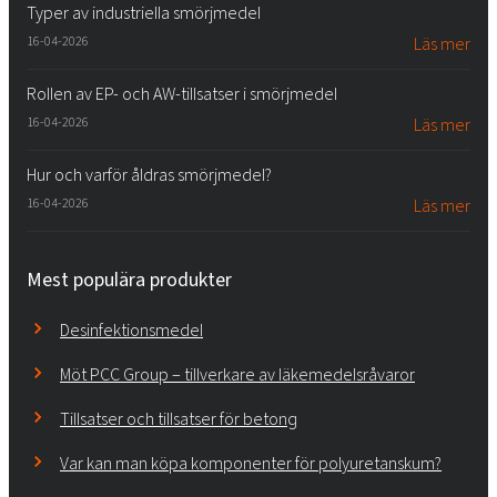
Typer av industriella smörjmedel
16-04-2026
Läs mer
Rollen av EP- och AW-tillsatser i smörjmedel
16-04-2026
Läs mer
Hur och varför åldras smörjmedel?
16-04-2026
Läs mer
Mest populära produkter
Desinfektionsmedel
Möt PCC Group – tillverkare av läkemedelsråvaror
Tillsatser och tillsatser för betong
Var kan man köpa komponenter för polyuretanskum?