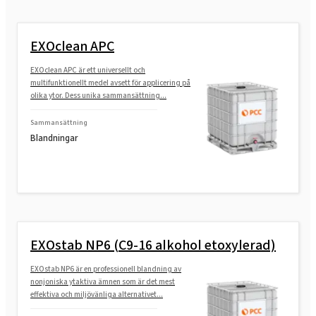
EXOclean APC
EXOclean APC är ett universellt och
multifunktionellt medel avsett för applicering på
olika ytor. Dess unika sammansättning...
Sammansättning
Blandningar
EXOstab NP6 (C9-16 alkohol etoxylerad)
EXOstab NP6 är en professionell blandning av
nonjoniska ytaktiva ämnen som är det mest
effektiva och miljövänliga alternativet...