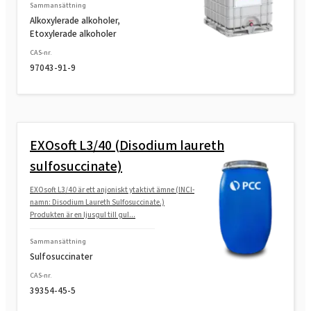
Sammansättning
Alkoxylerade alkoholer,
Etoxylerade alkoholer
CAS-nr.
97043-91-9
EXOsoft L3/40 (Disodium laureth
sulfosuccinate)
EXOsoft L3/40 är ett anjoniskt ytaktivt ämne (INCI-
namn: Disodium Laureth Sulfosuccinate.)
Produkten är en ljusgul till gul...
Sammansättning
Sulfosuccinater
CAS-nr.
39354-45-5