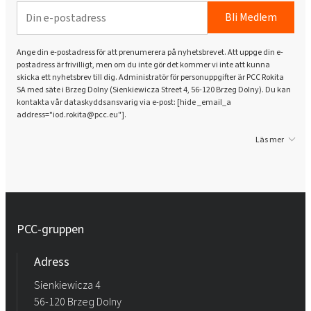
Bli Medlem
Ange din e-postadress för att prenumerera på nyhetsbrevet. Att uppge din e-
postadress är frivilligt, men om du inte gör det kommer vi inte att kunna
skicka ett nyhetsbrev till dig. Administratör för personuppgifter är PCC Rokita
SA med säte i Brzeg Dolny (Sienkiewicza Street 4, 56-120 Brzeg Dolny). Du kan
kontakta vår dataskyddsansvarig via e-post: [hide _email_a
address="iod.rokita@pcc.eu"].
Läs mer
PCC-gruppen
Adress
Sienkiewicza 4
56-120 Brzeg Dolny