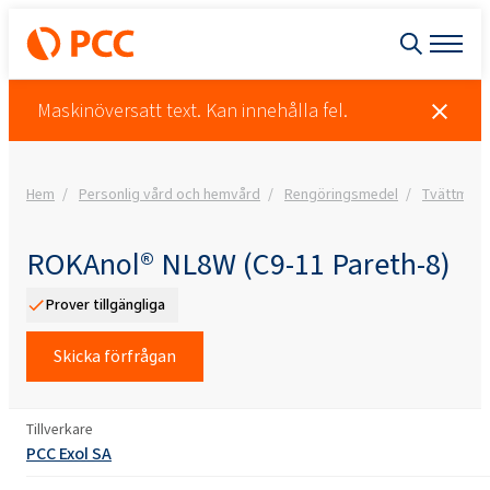
Maskinöversatt text. Kan innehålla fel.
Hem
Personlig vård och hemvård
Rengöringsmedel
Tvättmede
ROKAnol® NL8W (C9-11 Pareth-8)
Prover tillgängliga
Skicka förfrågan
Tillverkare
PCC Exol SA