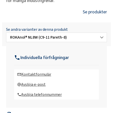
för många industrigrenar.
Se produkter
Se andra varianter av denna produkt
ROKAnol® NL8W (C9-11 Pareth-8)
ROKAnol®NL12W/80 ROKAnol®NL12W/80
(C9-11 Pareth-12)
Individuella förfrågningar
ROKAnol®NL3 (C9-11 alkohol, etoxylerad)
Kontaktformulär
ROKAnol®NL4 (Alkohol C9-11, etoxylerad)
Avslöja e-post
Avslöja telefonnummer
ROKAnol®NL5 (C9-11 alkohol, etoxylerad)