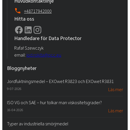
Huvudkontaktlinje
+48717942000
Hitta oss
Handledare för Data Protector
Rafał Szewczyk
email:
iod.rokita@pcc.eu
Bloggnyheter
Jordfuktningsmedel – EXOwet R3823 och EXOwet R3831
9-07-2026
Läs mer
ISO VG och SAE – hur tolkar man viskositetsgrader?
16-04-2026
Läs mer
Typer av industriella smörjmedel