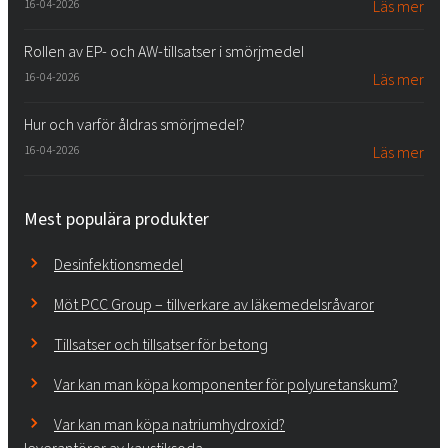
16-04-2026
Läs mer
Rollen av EP- och AW-tillsatser i smörjmedel
16-04-2026
Läs mer
Hur och varför åldras smörjmedel?
16-04-2026
Läs mer
Mest populära produkter
Desinfektionsmedel
Möt PCC Group – tillverkare av läkemedelsråvaror
Tillsatser och tillsatser för betong
Var kan man köpa komponenter för polyuretanskum?
Var kan man köpa natriumhydroxid?