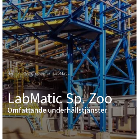
Hem
PCC-gruppen
LabMatic
LabMatic Sp. Zoo
Omfattande underhållstjänster