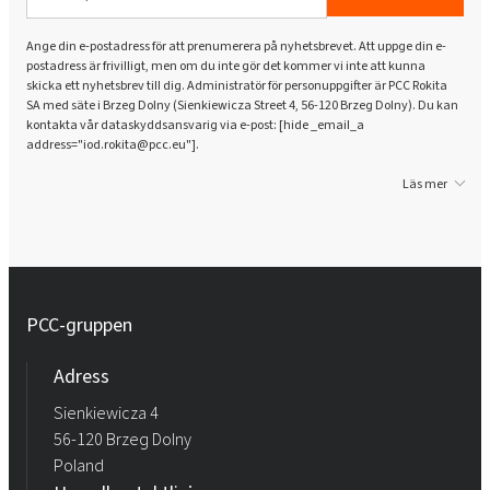
Ange din e-postadress för att prenumerera på nyhetsbrevet. Att uppge din e-
postadress är frivilligt, men om du inte gör det kommer vi inte att kunna
skicka ett nyhetsbrev till dig. Administratör för personuppgifter är PCC Rokita
SA med säte i Brzeg Dolny (Sienkiewicza Street 4, 56-120 Brzeg Dolny). Du kan
kontakta vår dataskyddsansvarig via e-post: [hide _email_a
address="iod.rokita@pcc.eu"].
Läs mer
PCC-gruppen
Adress
Sienkiewicza 4
56-120 Brzeg Dolny
Poland