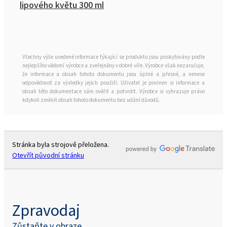
lipového květu 300 ml
Všechny výše uvedené informace týkající se produktu jsou poskytovány podle
nejlepšího vědomí výrobce a zveřejněny v dobré víře. Výrobce však nezaručuje,
že informace a obsah tohoto dokumentu jsou úplné a přesné, a nenese
odpovědnost za výsledky jejich použití. Uživatel je povinen si informace a
obsah této dokumentace sám ověřit a potvrdit. Výrobce si vyhrazuje právo
kdykoli změnit obsah tohoto dokumentu bez udání důvodů.
Stránka byla strojově přeložena.
Otevřít původní stránku
Zpravodaj
Zůstaňte v obraze