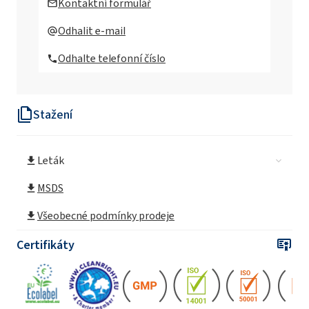
Kontaktní formulář
CAMOLIN® Cytryna & Jaśmin - eko čistič skla
Odhalit e-mail
750ml
Odhalte telefonní číslo
CAMOLIN® Mak & Akacja - eco Univerzální
čistič 750 ml
Stažení
CAMOLIN® Hydratační a zklidňující tekuté
mýdlo s vůní rebarbory 300 ml
Leták
CAMOLIN® Hydratační sprchový gel s
mirabelkovou vůní 265ml
MSDS
CAMOLIN® Výživné tekuté mýdlo s vůní
Všeobecné podmínky prodeje
lipového květu 300 ml
Certifikáty
CAMOLIN® Výživný sprchový gel s vůní
lipového květu 265ml
CAMOLIN® Osvěžující sprchový gel s vůní