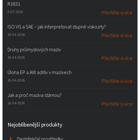
R3831
9-07-2026
Přečtěte si více
ISO VG a SAE – jak interpretovat stupně viskozity?
16-04-2026
Přečtěte si více
Druhy průmyslových maziv
16-04-2026
Přečtěte si více
Úloha EP a AW aditiv v mazivech
16-04-2026
Přečtěte si více
Jak a proč maziva stárnou?
16-04-2026
Přečtěte si více
Nejoblíbenější produkty
Dezinfekční prostředky