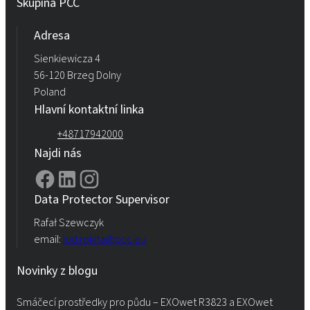
Skupina PCC
Adresa
Sienkiewicza 4
56-120 Brzeg Dolny
Poland
Hlavní kontaktní linka
+48717942000
Najdi nás
Data Protector Supervisor
Rafał Szewczyk
email:
iod.rokita@pcc.eu
Novinky z blogu
Smáčecí prostředky pro půdu – EXOwet R3823 a EXOwet