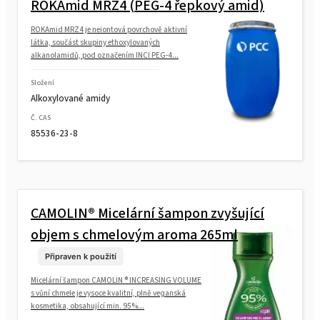
ROKAmid MRZ4 (PEG-4 řepkový amid)
ROKAmid MRZ4 je neiontová povrchově aktivní
látka, součást skupiny ethoxylovaných
alkanolamidů, pod označením INCI PEG-4...
Složení
Alkoxylované amidy
Č. CAS
85536-23-8
CAMOLIN® Micelární šampon zvyšující
objem s chmelovým aroma 265ml
Připraven k použití
Micelární šampon CAMOLIN ® INCREASING VOLUME
s vůní chmele je vysoce kvalitní, plně veganská
kosmetika, obsahující min. 95%...