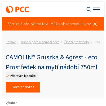
Strojově přeložený text. Může obsahovat chyby.
Domov
Osobní péče a domácí péče
Čistící prostředky
CAMOLIN
CAMOLIN® Gruszka & Agrest - eco
Prostředek na mytí nádobí 750ml
Připraven k použití
Odeslat dotaz
Výrobce