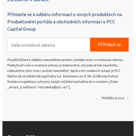
Přihlaste se k odběru informací o nových produktech na
Produktovém portálu a obchodních informací o PCC
Capital Group
Přihlásit se
Pro přihlášení k odběru newsletteru prosím zadejte svou e-mailovou adresu.
Poskytnutí vaší e-mailové adresy je dobrovolné, ale pokud tak neučiníte,
nebudeme vám moci zasílat newsletter. Správcem osobních údajů je PCC
Rokita SA se sídlem Brzeg Dolny (ul. Sienkiewicza 4, 56-120 Brzeg Dolny).
Našeho inspektora ochrany údajů můžete kontaktovat e-mailem: [hide
_email_a address="iod.rokita@pcc.eu"].
Přečtěte si více