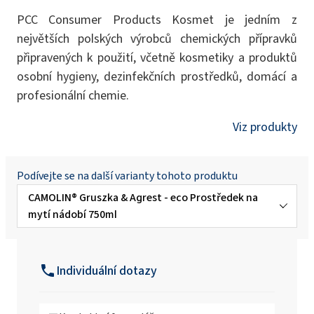
PCC Consumer Products Kosmet je jedním z
největších polských výrobců chemických přípravků
připravených k použití, včetně kosmetiky a produktů
osobní hygieny, dezinfekčních prostředků, domácí a
profesionální chemie.
Viz produkty
Podívejte se na další varianty tohoto produktu
CAMOLIN® Gruszka & Agrest - eco Prostředek na
mytí nádobí 750ml
CAMOLIN® Aronia – eko WC gel 750ml
Individuální dotazy
CAMOLIN® Biała porzeczka - eco Čisticí
sprej do kuchyně 750ml