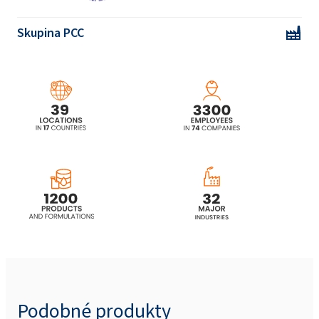
dubu 265ml
Skupina PCC
CAMOLIN® Grape & Apple - eco Sprej do
koupelny 750ml
CAMOLIN® Posilující a lesklý micelární
šampon s vůní břízy 265 ml
CAMOLIN® Micelární šampon zvyšující
objem s chmelovým aroma 265ml
Podobné produkty