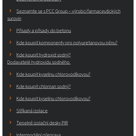
Seznamte se s PCC Group – výrobci farmaceutických
surovin
Přísady a přísady do betonu
Kde koupit komponenty pro polyuretanovou pěnu?
Kde koupit hydroxid sodný?
Dodavatelé hydroxidu sodného.
Kde koupit kyselinu chlorovodíkovou?
Kde koupit chlornan sodný?
Kde koupit kyselinu chlorovodíkovou?
Stříkaná izolace
Tepelně izolační desky PIR
Intermodální přeprava