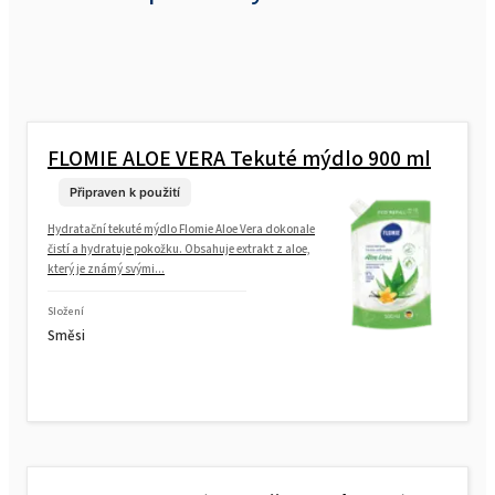
FLOMIE ALOE VERA Tekuté mýdlo 900 ml
Připraven k použití
Hydratační tekuté mýdlo Flomie Aloe Vera dokonale
čistí a hydratuje pokožku. Obsahuje extrakt z aloe,
který je známý svými...
Složení
Směsi