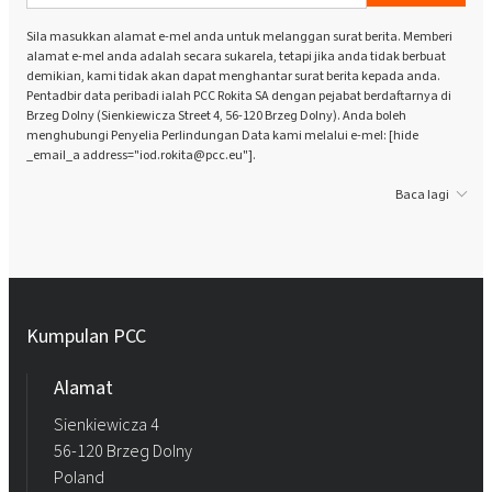
Sila masukkan alamat e-mel anda untuk melanggan surat berita. Memberi
alamat e-mel anda adalah secara sukarela, tetapi jika anda tidak berbuat
demikian, kami tidak akan dapat menghantar surat berita kepada anda.
Pentadbir data peribadi ialah PCC Rokita SA dengan pejabat berdaftarnya di
Brzeg Dolny (Sienkiewicza Street 4, 56-120 Brzeg Dolny). Anda boleh
menghubungi Penyelia Perlindungan Data kami melalui e-mel: [hide
_email_a address="iod.rokita@pcc.eu"].
Baca lagi
Kumpulan PCC
Alamat
Sienkiewicza 4
56-120 Brzeg Dolny
Poland