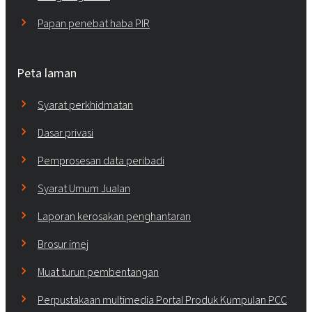
Papan penebat haba PIR
Peta laman
Syarat perkhidmatan
Dasar privasi
Pemprosesan data peribadi
Syarat Umum Jualan
Laporan kerosakan penghantaran
Brosur imej
Muat turun pembentangan
Perpustakaan multimedia Portal Produk Kumpulan PCC