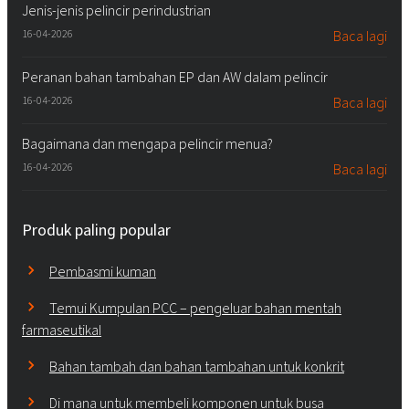
Jenis-jenis pelincir perindustrian
16-04-2026
Baca lagi
Peranan bahan tambahan EP dan AW dalam pelincir
16-04-2026
Baca lagi
Bagaimana dan mengapa pelincir menua?
16-04-2026
Baca lagi
Produk paling popular
Pembasmi kuman
Temui Kumpulan PCC – pengeluar bahan mentah
farmaseutikal
Bahan tambah dan bahan tambahan untuk konkrit
Di mana untuk membeli komponen untuk busa