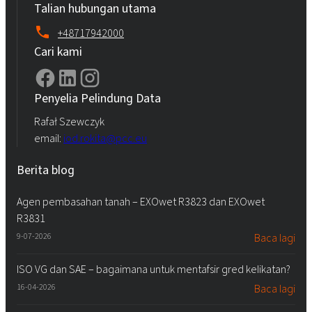
Talian hubungan utama
+48717942000
Cari kami
Penyelia Pelindung Data
Rafał Szewczyk
email:
iod.rokita@pcc.eu
Berita blog
Agen pembasahan tanah – EXOwet R3823 dan EXOwet
R3831
9-07-2026
Baca lagi
ISO VG dan SAE – bagaimana untuk mentafsir gred kelikatan?
16-04-2026
Baca lagi