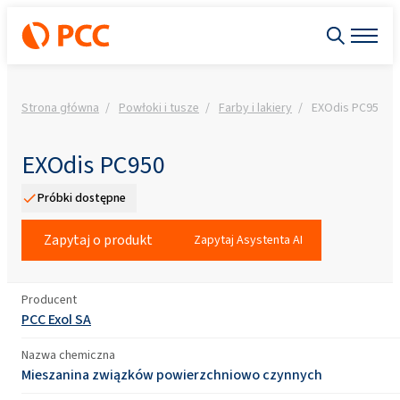
Strona główna
Powłoki i tusze
Farby i lakiery
EXOdis PC950
EXOdis PC950
Próbki dostępne
Zapytaj o produkt
Zapytaj Asystenta AI
Producent
PCC Exol SA
Nazwa chemiczna
Mieszanina związków powierzchniowo czynnych