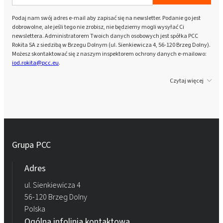
Podaj nam swój adres e-mail aby zapisać się na newsletter. Podanie go jest
dobrowolne, ale jeśli tego nie zrobisz, nie będziemy mogli wysyłać Ci
newslettera. Administratorem Twoich danych osobowych jest spółka PCC
Rokita SA z siedzibą w Brzegu Dolnym (ul. Sienkiewicza 4, 56-120 Brzeg Dolny).
Możesz skontaktować się z naszym inspektorem ochrony danych e-mailowo:
iod.rokita@pcc.eu
.
Czytaj więcej
Grupa PCC
Adres
ul. Sienkiewicza 4
56-120 Brzeg Dolny
Polska
Ogólna infolinia kontaktowa