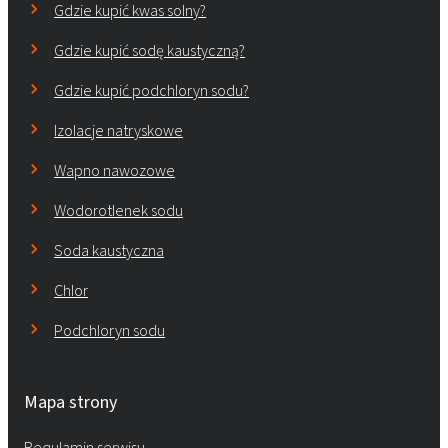
Gdzie kupić kwas solny?
Gdzie kupić sodę kaustyczną?
Gdzie kupić podchloryn sodu?
Izolacje natryskowe
Wapno nawozowe
Wodorotlenek sodu
Soda kaustyczna
Chlor
Podchloryn sodu
Mapa strony
Regulamin serwisu