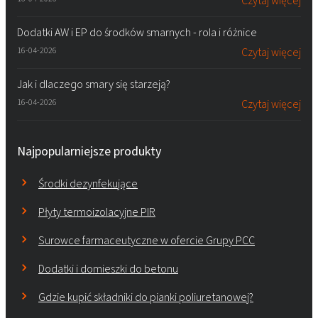
Czytaj więcej
Dodatki AW i EP do środków smarnych - rola i różnice
16-04-2026
Czytaj więcej
Jak i dlaczego smary się starzeją?
16-04-2026
Czytaj więcej
Najpopularniejsze produkty
Środki dezynfekujące
Płyty termoizolacyjne PIR
Surowce farmaceutyczne w ofercie Grupy PCC
Dodatki i domieszki do betonu
Gdzie kupić składniki do pianki poliuretanowej?