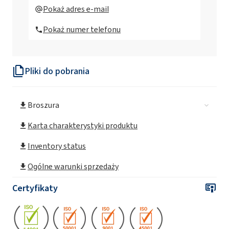
EXOdis PC40A (Ammonium Polyacrylate)
Pokaż adres e-mail
Pokaż numer telefonu
EXOdis PC440
EXOdis PC540a (Ammonium salt solution of
Pliki do pobrania
acrylic copolymer)
Broszura
EXOdis PC540i (Acrylic copolymer)
Karta charakterystyki produktu
EXOdis PC416 (Tristyrylphenol ethoxylates)
Inventory status
Ogólne warunki sprzedaży
EXOdis PC417 (Ethoxylated alkylarylphenol
phosphorus ester)
Certyfikaty
EXOdis PC230 (Methyl oxirane polymer with
oxirane phosphate)