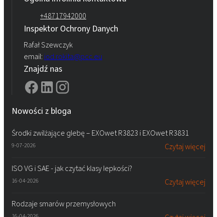
+48717942000
Inspektor Ochrony Danych
Rafał Szewczyk
email:
iod.rokita@pcc.eu
Znajdź nas
Nowości z bloga
Środki zwilżające glebę – EXOwet R3823 i EXOwet R3831
9-07-2026
Czytaj więcej
ISO VG i SAE - jak czytać klasy lepkości?
16-04-2026
Czytaj więcej
Rodzaje smarów przemysłowych
16-04-2026