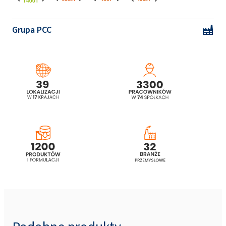
EXOdis PC800
Grupa PCC
EXOdis PC418 (Phosphoric Ester)