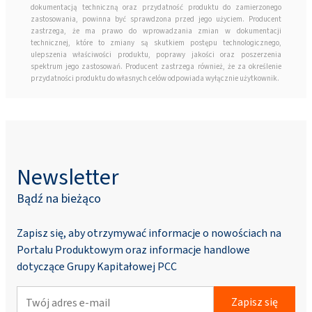
dokumentacją techniczną oraz przydatność produktu do zamierzonego
zastosowania, powinna być sprawdzona przed jego użyciem. Producent
zastrzega, że ma prawo do wprowadzania zmian w dokumentacji
technicznej, które to zmiany są skutkiem postępu technologicznego,
ulepszenia właściwości produktu, poprawy jakości oraz poszerzenia
spektrum jego zastosowań. Producent zastrzega również, że za określenie
przydatności produktu do własnych celów odpowiada wyłącznie użytkownik.
Newsletter
Bądź na bieżąco
Zapisz się, aby otrzymywać informacje o nowościach na
Portalu Produktowym oraz informacje handlowe
dotyczące Grupy Kapitałowej PCC
Zapisz się