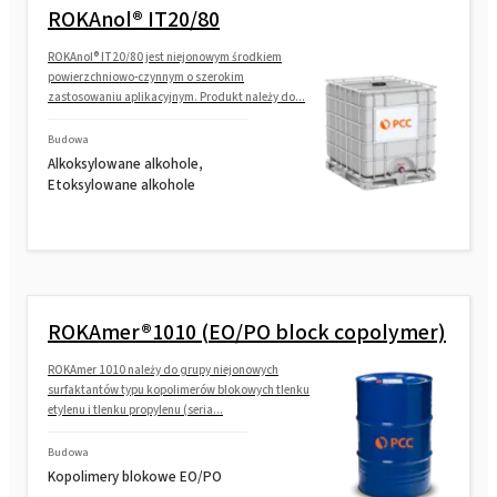
ROKAnol® IT20/80
ROKAnol® IT20/80 jest niejonowym środkiem
powierzchniowo-czynnym o szerokim
zastosowaniu aplikacyjnym. Produkt należy do...
Budowa
Alkoksylowane alkohole,
Etoksylowane alkohole
ROKAmer®1010 (EO/PO block copolymer)
ROKAmer 1010 należy do grupy niejonowych
surfaktantów typu kopolimerów blokowych tlenku
etylenu i tlenku propylenu (seria...
Budowa
Kopolimery blokowe EO/PO