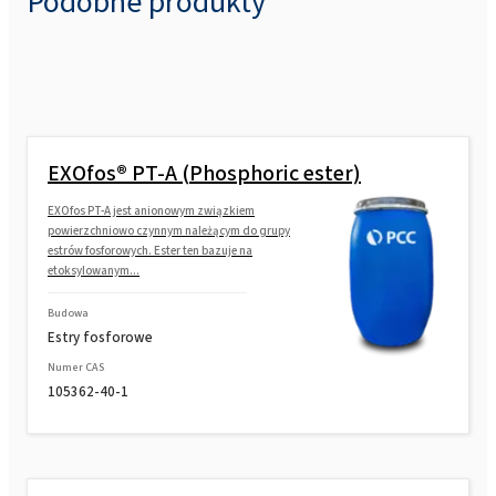
Podobne produkty
EXOfos® PT-A (Phosphoric ester)
EXOfos PT-A jest anionowym związkiem
powierzchniowo czynnym należącym do grupy
estrów fosforowych. Ester ten bazuje na
etoksylowanym...
Budowa
Estry fosforowe
Numer CAS
105362-40-1