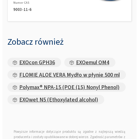
Numer CAS
9003-11-6
Zobacz również
EXOcon GPH36
EXOemul OM4
FLOMIE ALOE VERA Mydło w płynie 500 ml
Polymax® NPA-15 (POE (15) Nonyl Phenol)
EXOwet N5 (Ethoxylated alcohol)
Powyższe informacje dotyczące produktu są zgodne z najlepszą wiedzą
producenta i zostały opublikowane w dobrej wierze. Zgodność parametrów z