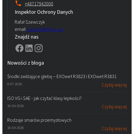
+48717942000
Inspektor Ochrony Danych
Rafał Szewczyk
email:
iod.rokita@pcc.eu
Znajdź nas
Nowości z bloga
Środki zwilżające glebę – EXOwet R3823 i EXOwet R3831
9-07-2026
Czytaj więcej
ISO VG i SAE - jak czytać klasy lepkości?
16-04-2026
Czytaj więcej
Rodzaje smarów przemysłowych
16-04-2026
Czytaj więcej