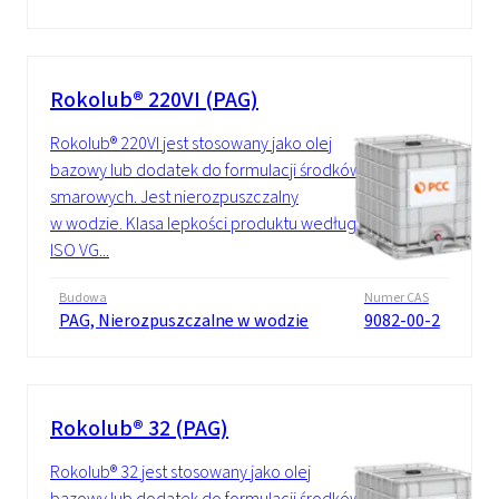
Rokolub® 220VI (PAG)
Rokolub® 220VI jest stosowany jako olej
bazowy lub dodatek do formulacji środków
smarowych. Jest nierozpuszczalny
w wodzie. Klasa lepkości produktu według
ISO VG...
Budowa
Numer CAS
PAG, Nierozpuszczalne w wodzie
9082-00-2
Rokolub® 32 (PAG)
Rokolub® 32 jest stosowany jako olej
bazowy lub dodatek do formulacji środków