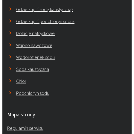
Gdzie kupić sodę kaustyczną?
Gdzie kupić podchloryn sodu?
Izolacje natryskowe
Wapno nawozowe
Wodorotlenek sodu
Soda kaustyczna
Chlor
Podchloryn sodu
Mapa strony
Regulamin serwisu