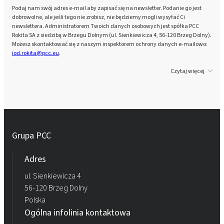
Podaj nam swój adres e-mail aby zapisać się na newsletter. Podanie go jest
dobrowolne, ale jeśli tego nie zrobisz, nie będziemy mogli wysyłać Ci
newslettera. Administratorem Twoich danych osobowych jest spółka PCC
Rokita SA z siedzibą w Brzegu Dolnym (ul. Sienkiewicza 4, 56-120 Brzeg Dolny).
Możesz skontaktować się z naszym inspektorem ochrony danych e-mailowo:
iod.rokita@pcc.eu
.
Czytaj więcej
Grupa PCC
Adres
ul. Sienkiewicza 4
56-120 Brzeg Dolny
Polska
Ogólna infolinia kontaktowa