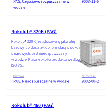
PAG, Częściowo rozpuszczalne w
9003-11-6
wodzie
Rokolub® 320K (PAG)
Rokolub® 320 K jest stosowany jako olej
bazowy lub dodatek do formulacji środków
smarowych. Jest nierozpuszczalny
w wodzie. Klasa lepkości produktu według
ISO VG...
Budowa
Numer CAS
PAG, Nierozpuszczalne w wodzie
9082-00-2
Rokolub® 460 (PAG)