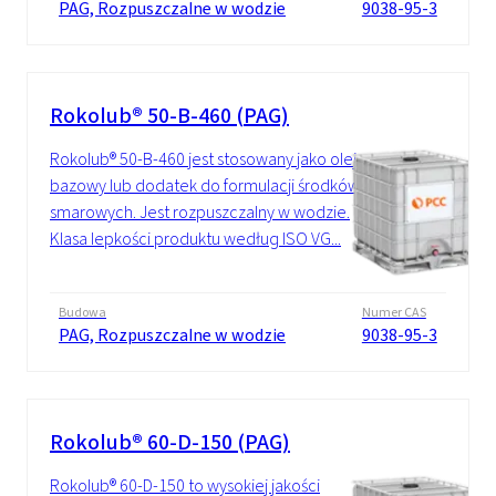
PAG, Rozpuszczalne w wodzie
9038-95-3
Rokolub® 50-B-460 (PAG)
Rokolub® 50-B-460 jest stosowany jako olej
bazowy lub dodatek do formulacji środków
smarowych. Jest rozpuszczalny w wodzie.
Klasa lepkości produktu według ISO VG...
Budowa
Numer CAS
PAG, Rozpuszczalne w wodzie
9038-95-3
Rokolub® 60-D-150 (PAG)
Rokolub® 60-D-150 to wysokiej jakości