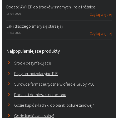
Dodatki AW i EP do środków smarnych - rola i różnice
16-04-2026
Czytaj więcej
Jak i dlaczego smary się starzeją?
16-04-2026
Czytaj więcej
Najpopularniejsze produkty
Środki dezynfekujące
Płyty termoizolacyjne PIR
Surowce farmaceutyczne w ofercie Grupy PCC
Dodatki i domieszki do betonu
Gdzie kupić składniki do pianki poliuretanowej?
Gdzie kupić kwas solny?