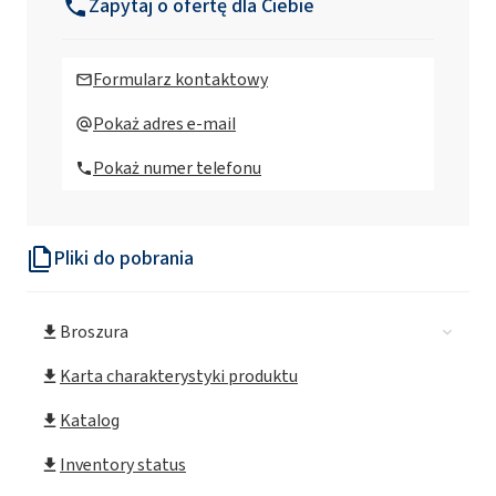
Zapytaj o ofertę dla Ciebie
Rokolub® 50-B-32 (PAG)
Formularz kontaktowy
Rokolub® 50-B-330 (PAG)
Pokaż adres e-mail
Pokaż numer telefonu
Rokolub® 50-B-46 (PAG)
Pliki do pobrania
Rokolub® 50-B-460 (PAG)
Broszura
Karta charakterystyki produktu
Katalog
Inventory status