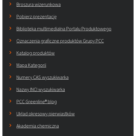
Broszura wizerunkowa
Pobierz prezentację
Biblioteka multimedialna Portalu Produktowego
Oznaczenia graficzne produktów Grupy PCC
Katalog produktów
Mapa Kategorii
Numery CAS wyszukiwarka
Nazwy INCI wyszukiwarka
PCC Greenline® blog
Układ okresowy pierwiastków
Akademia chemiczna