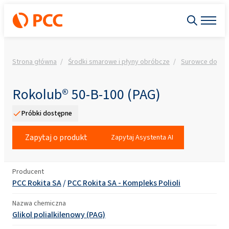
Strona główna
Środki smarowe i płyny obróbcze
Surowce do for
Rokolub® 50-B-100 (PAG)
Próbki dostępne
Zapytaj o produkt
Zapytaj Asystenta AI
Producent
PCC Rokita SA
/
PCC Rokita SA - Kompleks Polioli
Nazwa chemiczna
Glikol polialkilenowy (PAG)