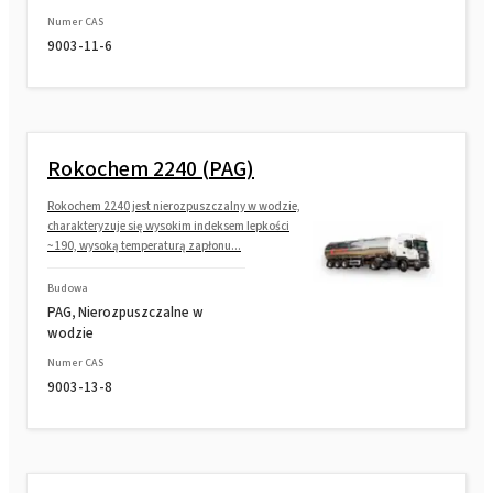
Numer CAS
9003-11-6
Rokochem 2240 (PAG)
Rokochem 2240 jest nierozpuszczalny w wodzie,
charakteryzuje się wysokim indeksem lepkości
~190, wysoką temperaturą zapłonu...
Budowa
PAG, Nierozpuszczalne w
wodzie
Numer CAS
9003-13-8