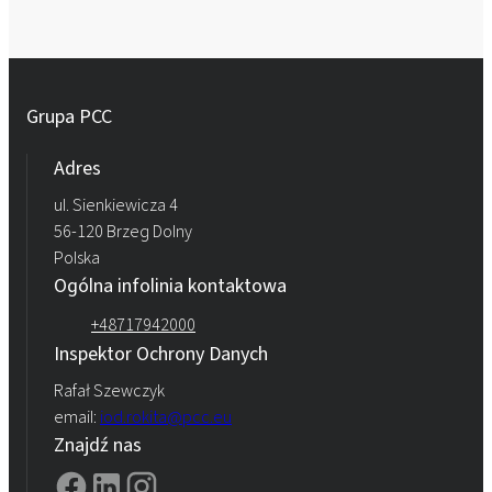
Grupa PCC
Adres
ul. Sienkiewicza 4
56-120 Brzeg Dolny
Polska
Ogólna infolinia kontaktowa
+48717942000
Inspektor Ochrony Danych
Rafał Szewczyk
email:
iod.rokita@pcc.eu
Znajdź nas