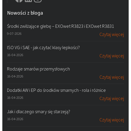
Nowości z bloga
Środki zwilżające glebę – EXOwet R3823 i EXOwet R3831
9-07-2026
Czytaj więcej
ISO VG i SAE - jak czytać klasy lepkości?
16-04-2026
Czytaj więcej
Rodzaje smarów przemysłowych
16-04-2026
Czytaj więcej
Dodatki AW i EP do środków smarnych - rola i różnice
16-04-2026
Czytaj więcej
Jak i dlaczego smary się starzeją?
16-04-2026
Czytaj więcej