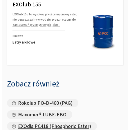
EXOlub 155
EXOlub 155 to wysokiej jakości niejonowy ester,
nierozpuszczalny w wodzie, przeznaczony do
zastosowań przemysłowych jako...
Budowa
Estry alkilowe
Zobacz również
Rokolub PO-D-460 (PAG)
Maxomer® LUBE-EBO
EXOdis PC418 (Phosphoric Ester)