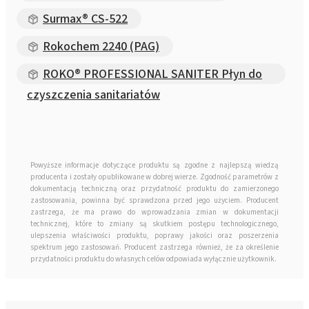
Surmax® CS-522
Rokochem 2240 (PAG)
ROKO® PROFESSIONAL SANITER Płyn do
czyszczenia sanitariatów
Powyższe informacje dotyczące produktu są zgodne z najlepszą wiedzą
producenta i zostały opublikowane w dobrej wierze. Zgodność parametrów z
dokumentacją techniczną oraz przydatność produktu do zamierzonego
zastosowania, powinna być sprawdzona przed jego użyciem. Producent
zastrzega, że ma prawo do wprowadzania zmian w dokumentacji
technicznej, które to zmiany są skutkiem postępu technologicznego,
ulepszenia właściwości produktu, poprawy jakości oraz poszerzenia
spektrum jego zastosowań. Producent zastrzega również, że za określenie
przydatności produktu do własnych celów odpowiada wyłącznie użytkownik.