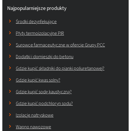
Najpopularniejsze produkty
Środki dezynfekujące
Płyty termoizolacyjne PIR
Surowce farmaceutyczne w ofercie Grupy PCC
Dodatki i domieszki do betonu
Gdzie kupić składniki do pianki poliuretanowej?
Gdzie kupić kwas solny?
Gdzie kupić sodę kaustyczną?
Gdzie kupić podchloryn sodu?
Izolacje natryskowe
Wapno nawozowe