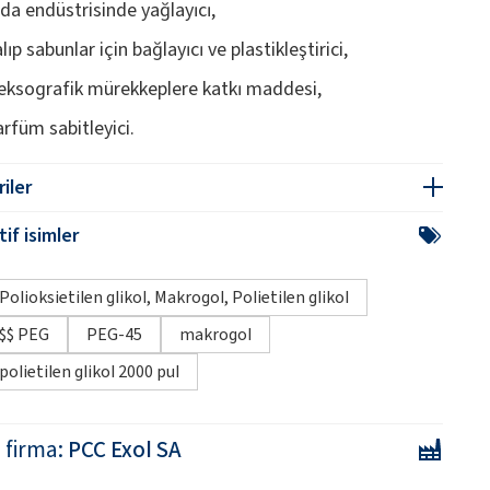
ıda endüstrisinde yağlayıcı,
lıp sabunlar için bağlayıcı ve plastikleştirici,
leksografik mürekkeplere katkı maddesi,
arfüm sabitleyici.
iler
if isimler
Polioksietilen glikol, Makrogol, Polietilen glikol
$$ PEG
PEG-45
makrogol
polietilen glikol 2000 pul
i firma:
PCC Exol SA