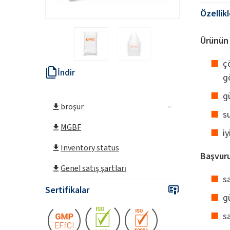
Özellik
Ürünün 
ç
İndir
gö
g
broşür
s
MGBF
iy
Inventory status
Başvuru
Genel satış şartları
s
Sertifikalar
g
sa