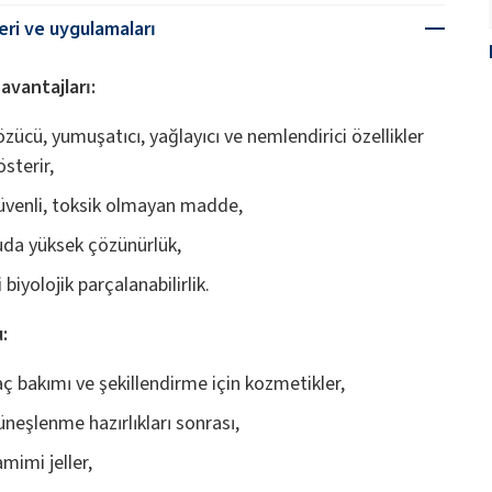
leri ve uygulamaları
avantajları:
özücü, yumuşatıcı, yağlayıcı ve nemlendirici özellikler
sterir,
üvenli, toksik olmayan madde,
uda yüksek çözünürlük,
i biyolojik parçalanabilirlik.
:
aç bakımı ve şekillendirme için kozmetikler,
üneşlenme hazırlıkları sonrası,
mimi jeller,