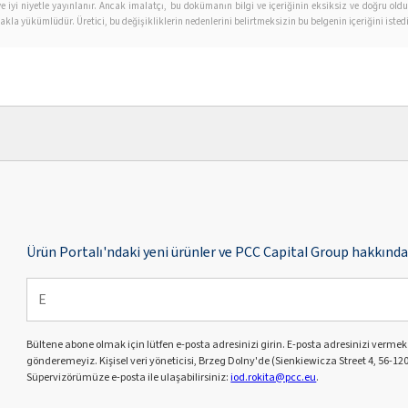
ır ve iyi niyetle yayınlanır. Ancak imalatçı, bu dokümanın bilgi ve içeriğinin eksiksiz ve doğru
la yükümlüdür. Üretici, bu değişikliklerin nedenlerini belirtmeksizin bu belgenin içeriğini isted
Ürün Portalı'ndaki yeni ürünler ve PCC Capital Group hakkında 
Bültene abone olmak için lütfen e-posta adresinizi girin. E-posta adresinizi verme
gönderemeyiz. Kişisel veri yöneticisi, Brzeg Dolny'de (Sienkiewicza Street 4, 56-120
Süpervizörümüze e-posta ile ulaşabilirsiniz:
iod.rokita@pcc.eu
.