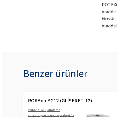
PCC EXO
madde v
birçok 
maddele
Benzer ürünler
ROKAnol®G12 (GLİSERET-12)
ROKAnol G12, ortalama
etoksilasyon derecesi yaklaşık 12