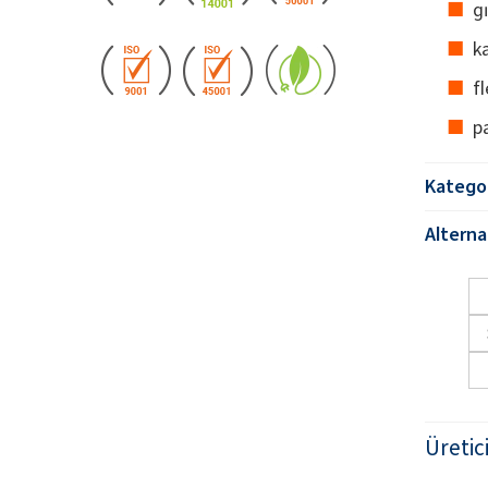
g
ka
f
p
Kategor
Alternat
Üretic