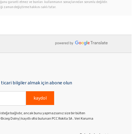
 olduğunu garanti etmez ve bunları kullanmanın sonuçlarından sorumlu değildir.
iği zaman değiştirme hakkını saklı tutar.
ticari bilgiler almak için abone olun
kaydol
k isteğe bağlıdır, ancak bunu yapmazsanız size bir bülten
 Brzeg Dolny) kayıtlı ofisi bulunan PCC Rokita SA . Veri Koruma