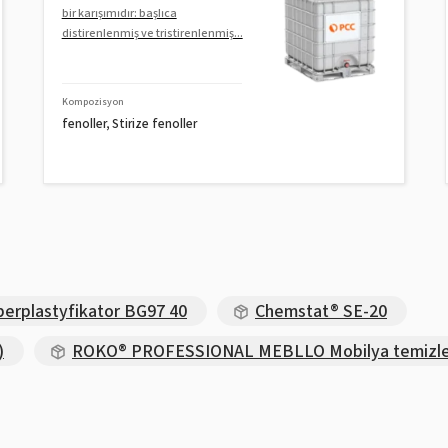
bir karışımıdır: başlıca
distirenlenmiş ve tristirenlenmiş...
Kompozisyon
fenoller, Stirize fenoller
perplastyfikator BG97 40
Chemstat® SE-20
)
ROKO® PROFESSIONAL MEBLLO Mobilya temizlem