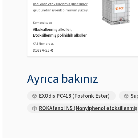
mol olan etoksillenmiş gliserinler
grubundan iyonik olmayan yüzey...
Kompozisyon
Alkoksillenmiş alkoller,
Etoksillenmiş polihidrik alkoller
CAS Numarası.
31694-55-0
Ayrıca bakınız
EXOdis PC418 (Fosforik Ester)
Su
ROKAfenol N5 (Nonylphenol etoksillenmiş