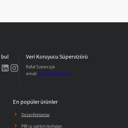
 bul
Veri Koruyucu Süpervizörü
Rafał Szewczyk
email:
iod.rokita@pcc.eu
En popüler ürünler
Dezenfektanlar
PIR ısı yalıtım levhaları