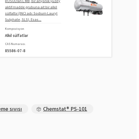
ROSULfan L MB, bir anyonik yüzey
aktif madde grubuna ait bir alkil
sülfattır (INCI adı: Sodium Lauryl
Sulphate, SLS). Esas...
Kompozisyon
Alkil sülfatlar
CAS Numarası.
85586-07-8
e sıvısı
Chemstat® PS-101