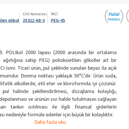
Tuvalet sıvıları
Yardımcı maddeler
CAS Numarası.
İNCİ
ilen glikol
25322-68-3
PEG-45
OCF (Tek Bileşenli Köpük)
PU yalıtım sistemleri
Sodyum hipoklorit
Rebond Köpük Yapıştırıcılar
Sandviç Paneller için
Yapıştırıcılar ve Astarla
nt Yağı)
ROKAnol ID7 (Isodeceth-7)
Bebek Bakımı
Cilt Bakımı
Kostik soda pulları
, C12-15,
ROKAnol®LP3135 (Polioksialkilen glikol eter)
Çok amaçlı ürünler
llenmiş)
: POLIkol 2000 lapası (2000 arasında bir ortalama
Tel ve kablo yalıtımı
Termal ve akustik spre
PEG-11 Hint Yağı
C9-11 PARETH-8
sistemleri
triklorosilan
 ağırlığına sahip PEG) polioksietilen glikoller ait bir
Üniversal yapıştırıcılar
Katkı maddeleri
CI ismi. Ticari ürün, pul şeklinde sunulan beyaz ila açık
Mahrem Hijyen
Parfümler
sorbitan Oleate
r mumdur. Donma noktası yaklaşık 50°C'dir. Ürün suda,
PEG-12
ifatik alkollerde, etil eter ve kloroformda iyi çözünür.
pul halinde şekillendirilmesi, dozajlama kolaylığı,
Önceden izole edilmiş borular
İnşaat yapıştırıcıları
depolanması ve ürünün sıvı halde tutulmasını sağlayan
tikleri
Yüz Bakımı
an tankın ısıtılması ile ilgili finansal giderlerin
ı nedeniyle formüle edenler için büyük bir kolaylıktır.
Daha fazla oku