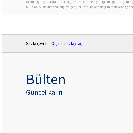
Ürünle ilgili yukarıdaki tüm bilgiler üreticinin en iyi bilgisine göre sağlan
Kullanıcı bu dokümanın bilgi ve içeriğini kendi başına doğrulamak ve onaylamak
Sayfa çevrildi.
Orijinal sayfayı aç
Bülten
Güncel kalın