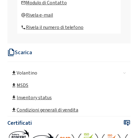
Modulo di Contatto
BioROKAMINA K40HC (Cocamidopropyl
Rivela e-mail
Betaine)
Rivela il numero di telefono
BioROKAMINA K40HC MB (Cocamidopropyl
Betaine)
Scarica
ROKAmina®K30 (Cocamidopropyl Betaine)
Volantino
ROKAmina®K30B (Coco-betaina)
MSDS
ROKAmina®K30B MB (Coco-betaina)
Inventory status
Condizioni generali di vendita
ROKAmina®K30K (Cocamidopropyl Betaine)
Certificati
ROKAmina®K40 (Cocamidopropyl Betaine)