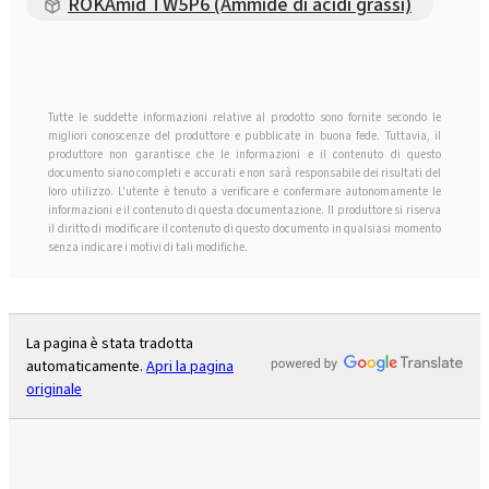
ROKAmid TW5P6 (Ammide di acidi grassi)
Tutte le suddette informazioni relative al prodotto sono fornite secondo le
migliori conoscenze del produttore e pubblicate in buona fede. Tuttavia, il
produttore non garantisce che le informazioni e il contenuto di questo
documento siano completi e accurati e non sarà responsabile dei risultati del
loro utilizzo. L'utente è tenuto a verificare e confermare autonomamente le
informazioni e il contenuto di questa documentazione. Il produttore si riserva
il diritto di modificare il contenuto di questo documento in qualsiasi momento
senza indicare i motivi di tali modifiche.
La pagina è stata tradotta
automaticamente.
Apri la pagina
originale