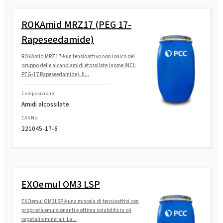
ROKAmid MRZ17 (PEG 17-
Rapeseedamide)
ROKAmid MRZ17 è un tensioattivo non ionico del
gruppo delle alcanolamidi etossilate (nome INCI:
PEG-17 Rapeseedamide). Il...
Composizione
Amidi alcossilate
CAS No.
221045-17-6
EXOemul OM3 LSP
EXOemul OM3LSP è una miscela di tensioattivi con
proprietà emulsionanti e ottima solubilità in oli
vegetali e minerali. La...