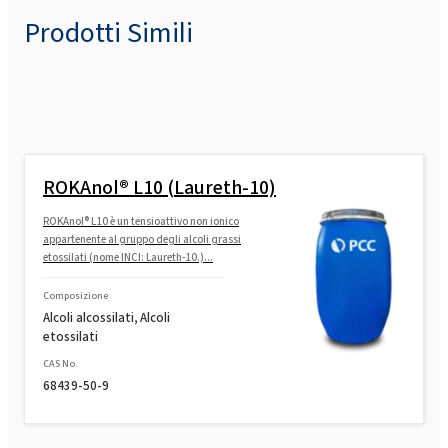
Prodotti Simili
ROKAnol® L10 (Laureth-10)
ROKAnol® L10 è un tensioattivo non ionico
appartenente al gruppo degli alcoli grassi
etossilati (nome INCI: Laureth-10.)...
Composizione
Alcoli alcossilati, Alcoli
etossilati
CAS No.
68439-50-9