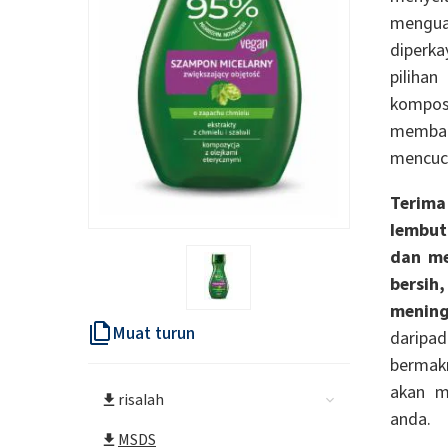
mengua
diperka
piliha
kompos
memban
mencuc
Terim
lembut
dan me
bersih
mening
Muat turun
daripad
bermakn
akan m
risalah
anda.
MSDS