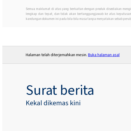
Semua maklumat di atas yang berkaitan dengan produk disediakan mengi
lengkap dan tepat, dan tidak akan bertanggungjawab ke atas keputus
kandungan dokumen ini pada bila-bila masa tanpa menyatakan sebab perub
Halaman telah diterjemahkan mesin.
Buka halaman asal
Surat berita
Kekal dikemas kini