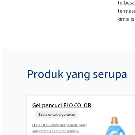
terbesa
termasu
kimia i
Produk yang serupa
Gel pencuci FLO COLOR
Sedia untuk digunakan
FLO COLOR ialah gel pencuci yang
sangat berkesan untuk fabrik