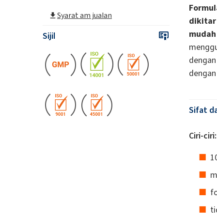
Formul
Syarat am jualan
dikita
mudah 
Sijil
menggu
dengan
dengan 
Sifat d
Ciri-ciri:
1
m
f
t