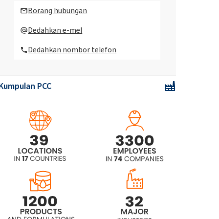
semburan pembersih dapur eko
Borang hubungan
750ml
Dedahkan e-mel
CAMOLIN® Cytryna & Jaśmin -
Dedahkan nombor telefon
pembersih kaca eko 750ml
CAMOLIN® Gruszka & Agrest -
cecair pencuci pinggan mangkuk
Kumpulan PCC
eko 750ml
CAMOLIN® Mak & Akacja -
pembersih serba guna eko 750 ml
CAMOLIN® Sabun cair pelembap
dan menenangkan dengan bau
ketumbar 300ml
Gel mandian pelembab CAMOLIN®
dengan bauan mirabelle 265ml