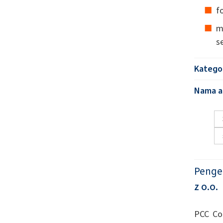
f
m
s
Katego
Nama al
Penge
z o.o.
PCC Co