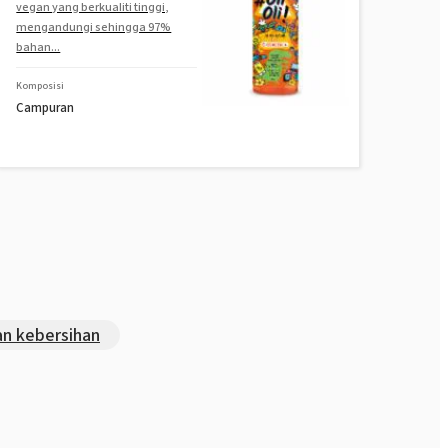
vegan yang berkualiti tinggi,
mengandungi sehingga 97%
bahan...
Komposisi
Campuran
n kebersihan