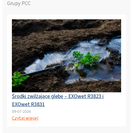
Grupy PCC
Środki zwilżające glebę – EXOwet R3823 i
EXOwet R3831
09-07-2026
Czytaj więcej