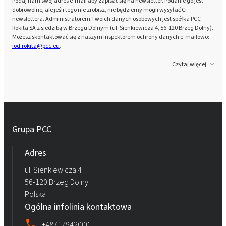
Podaj nam swój adres e-mail aby zapisać się na newsletter. Podanie go jest
dobrowolne, ale jeśli tego nie zrobisz, nie będziemy mogli wysyłać Ci
newslettera. Administratorem Twoich danych osobowych jest spółka PCC
Rokita SA z siedzibą w Brzegu Dolnym (ul. Sienkiewicza 4, 56-120 Brzeg Dolny).
Możesz skontaktować się z naszym inspektorem ochrony danych e-mailowo:
iod.rokita@pcc.eu
.
Czytaj więcej
Grupa PCC
Adres
ul. Sienkiewicza 4
56-120 Brzeg Dolny
Polska
Ogólna infolinia kontaktowa
+48717942000