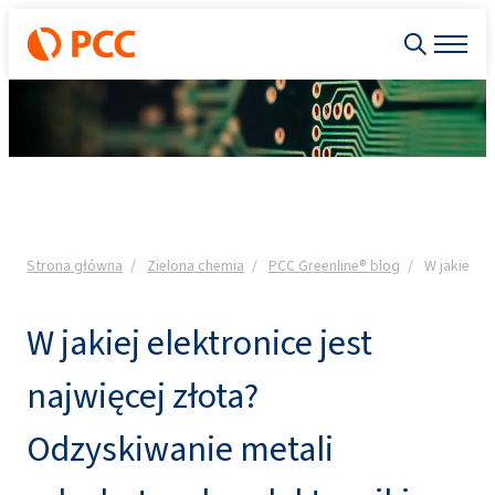
Strona główna
Zielona chemia
PCC Greenline® blog
W jakiej el
W jakiej elektronice jest
najwięcej złota?
Odzyskiwanie metali