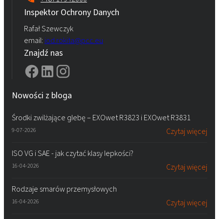
Inspektor Ochrony Danych
Rafał Szewczyk
email:
iod.rokita@pcc.eu
Znajdź nas
Nowości z bloga
Środki zwilżające glebę – EXOwet R3823 i EXOwet R3831
9-07-2026
Czytaj więcej
ISO VG i SAE - jak czytać klasy lepkości?
16-04-2026
Czytaj więcej
Rodzaje smarów przemysłowych
16-04-2026
Czytaj więcej