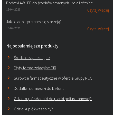
Dodatki AW i EP do środków smarnych - rola i różnice
16-04-2026
Czytaj więcej
Jak i dlaczego smary się starzeją?
16-04-2026
Czytaj więcej
Najpopularniejsze produkty
Środki dezynfekujące
Płyty termoizolacyjne PIR
Surowce farmaceutyczne w ofercie Grupy PCC
Dodatki i domieszki do betonu
Gdzie kupić składniki do pianki poliuretanowej?
Gdzie kupić kwas solny?