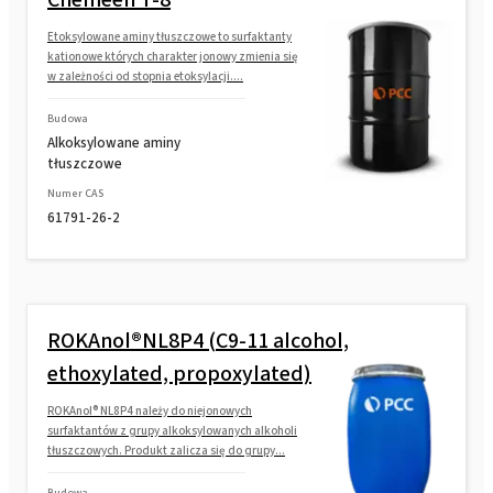
Etoksylowane aminy tłuszczowe to surfaktanty
kationowe których charakter jonowy zmienia się
w zależności od stopnia etoksylacji....
Budowa
Alkoksylowane aminy
tłuszczowe
Numer CAS
61791-26-2
ROKAnol®NL8P4 (C9-11 alcohol,
ethoxylated, propoxylated)
ROKAnol® NL8P4 należy do niejonowych
surfaktantów z grupy alkoksylowanych alkoholi
tłuszczowych. Produkt zalicza się do grupy...
Budowa