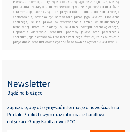
Powyższe informacje dotyczące produktu są zgodne z najlepszą wiedzą
producenta i zostały opublikowane w dobrej wierze. Zgodność parametrów z
dokumentacją techniczną oraz przydatność produktu do zamierzonego
zastosowania, powinna być sprawdzona przed jego użyciem. Producent
zastrzega, że ma prawo do wprowadzania zmian w dokumentacji
technicznej, które to zmiany są skutkiem postępu technologicznego,
ulepszenia właściwości produktu, poprawy jakości oraz poszerzenia
spektrum jego zastosowań. Producent zastrzega również, że za określenie
przydatności produktu do własnych celów odpowiada wyłącznie użytkownik.
Newsletter
Bądź na bieżąco
Zapisz się, aby otrzymywać informacje o nowościach na
Portalu Produktowym oraz informacje handlowe
dotyczące Grupy Kapitałowej PCC