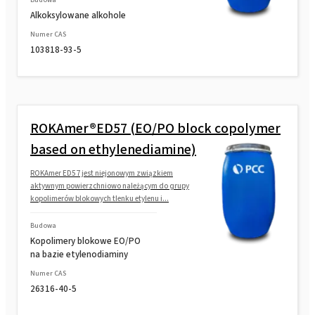
Alkoksylowane alkohole
Numer CAS
103818-93-5
ROKAmer®ED57 (EO/PO block copolymer
based on ethylenediamine)
ROKAmer ED57 jest niejonowym związkiem
aktywnym powierzchniowo należącym do grupy
kopolimerów blokowych tlenku etylenu i...
Budowa
Kopolimery blokowe EO/PO
na bazie etylenodiaminy
Numer CAS
26316-40-5