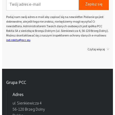
Zapisz się
Podaj nam swój adres e-mail aby zapisać się na newsletter. Podanie go jest
dobrowolne, ale jeśli tego nie zrobisz, nie będziemy mogli wysyłać Ci
newslettera. Administratorem Twoich danych osobowych jest spółka PCC
Rokita SA z siedzibą w Brzegu Dolnym (ul. Sienkiewicza 4, 56-120 Brzeg Dolny).
Możesz skontaktować się z naszym inspektorem ochrony danych e-mailowo:
iod.rokita@pcc.eu
.
Czytaj więcej
Grupa PCC
Adres
ul. Sienkiewicza 4
56-120 Brzeg Dolny