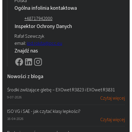
Polska
Ogólna infolinia kontaktowa
+48717942000
Inspektor Ochrony Danych
Rafał Szewczyk
email:
iod.rokita@pcc.eu
Znajdź nas
Nowości z bloga
Środki zwilżające glebę – EXOwet R3823 i EXOwet R3831
9-07-2026
Czytaj więcej
ISO VG i SAE - jak czytać klasy lepkości?
16-04-2026
Czytaj więcej