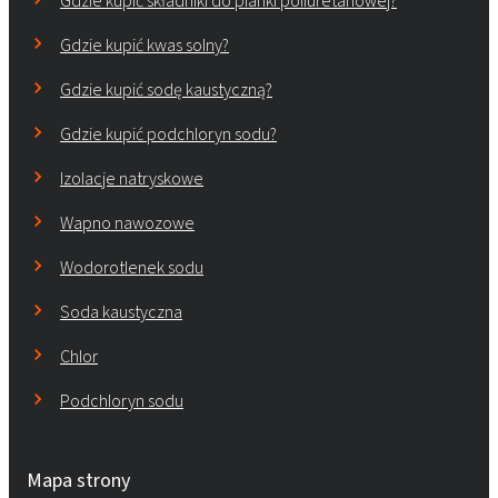
Gdzie kupić składniki do pianki poliuretanowej?
Gdzie kupić kwas solny?
Gdzie kupić sodę kaustyczną?
Gdzie kupić podchloryn sodu?
Izolacje natryskowe
Wapno nawozowe
Wodorotlenek sodu
Soda kaustyczna
Chlor
Podchloryn sodu
Mapa strony