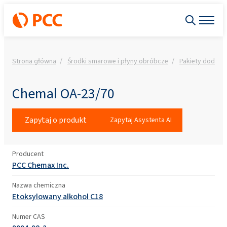
Strona główna
Środki smarowe i płyny obróbcze
Pakiety dodatk
Chemal OA-23/70
Zapytaj o produkt
Zapytaj Asystenta AI
Producent
PCC Chemax Inc.
Nazwa chemiczna
Etoksylowany alkohol C18
Numer CAS