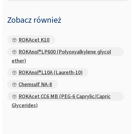
Zobacz również
ROKAcet K10
ROKAnol®LP600 (Polyoxyalkylene glycol
ether)
ROKAnol®L10A (Laureth-10)
Chemsulf NA-8
ROKAcet CC6 MB (PEG-6 Caprylic/Capric
Glycerides)