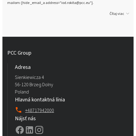
mailom: [hide _email_a address="iod.rokita@pcc.eu"].
Čítaj viac
PCC Group
Adresa
Sienkiewicza 4
56-120 Brzeg Dolny
Poland
Hlavná kontaktná línia
+48717942000
Nájsť nás