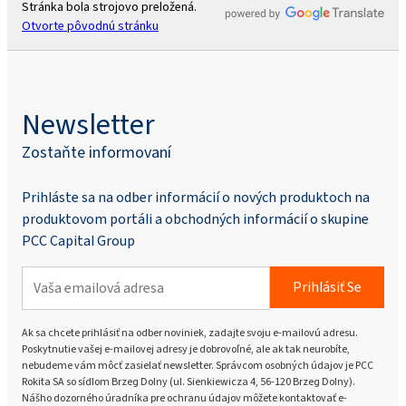
Stránka bola strojovo preložená.
Otvorte pôvodnú stránku
Newsletter
Zostaňte informovaní
Prihláste sa na odber informácií o nových produktoch na
produktovom portáli a obchodných informácií o skupine
PCC Capital Group
Prihlásiť Se
Ak sa chcete prihlásiť na odber noviniek, zadajte svoju e-mailovú adresu.
Poskytnutie vašej e-mailovej adresy je dobrovoľné, ale ak tak neurobíte,
nebudeme vám môcť zasielať newsletter. Správcom osobných údajov je PCC
Rokita SA so sídlom Brzeg Dolny (ul. Sienkiewicza 4, 56-120 Brzeg Dolny).
Nášho dozorného úradníka pre ochranu údajov môžete kontaktovať e-