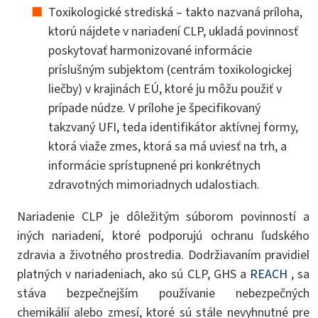
Toxikologické strediská – takto nazvaná príloha,
ktorú nájdete v nariadení CLP, ukladá povinnosť
poskytovať harmonizované informácie
príslušným subjektom (centrám toxikologickej
liečby) v krajinách EÚ, ktoré ju môžu použiť v
prípade núdze. V prílohe je špecifikovaný
takzvaný UFI, teda identifikátor aktívnej formy,
ktorá viaže zmes, ktorá sa má uviesť na trh, a
informácie sprístupnené pri konkrétnych
zdravotných mimoriadnych udalostiach.
Nariadenie CLP je dôležitým súborom povinností a
iných nariadení, ktoré podporujú ochranu ľudského
zdravia a životného prostredia. Dodržiavaním pravidiel
platných v nariadeniach, ako sú CLP, GHS a
REACH
, sa
stáva bezpečnejším používanie nebezpečných
chemikálií alebo zmesí, ktoré sú stále nevyhnutné pre