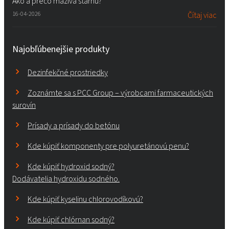
Ako a prečo mazivá starnú?
16-04-2026
Čítaj viac
Najobľúbenejšie produkty
Dezinfekčné prostriedky
Zoznámte sa s PCC Group – výrobcami farmaceutických
surovín
Prísady a prísady do betónu
Kde kúpiť komponenty pre polyuretánovú penu?
Kde kúpiť hydroxid sodný?
Dodávatelia hydroxidu sodného.
Kde kúpiť kyselinu chlorovodíkovú?
Kde kúpiť chlórnan sodný?