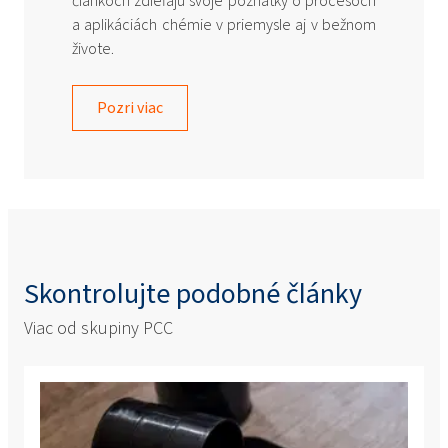
článkoch zdieľajú svoje poznatky o procesoch
a aplikáciách chémie v priemysle aj v bežnom
živote.
Pozri viac
Skontrolujte podobné články
Viac od skupiny PCC