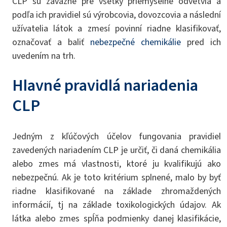
CLP sú záväzné pre všetky priemyselné odvetvia a
podľa ich pravidiel sú výrobcovia, dovozcovia a následní
užívatelia látok a zmesí povinní riadne klasifikovať,
označovať a baliť
nebezpečné chemikálie
pred ich
uvedením na trh.
Hlavné pravidlá nariadenia
CLP
Jedným z kľúčových účelov fungovania pravidiel
zavedených nariadením CLP je určiť, či daná chemikália
alebo zmes má vlastnosti, ktoré ju kvalifikujú ako
nebezpečnú. Ak je toto kritérium splnené, malo by byť
riadne klasifikované na základe zhromaždených
informácií, tj na základe toxikologických údajov. Ak
látka alebo zmes spĺňa podmienky danej klasifikácie,