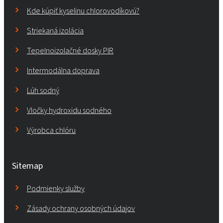
Kde kúpiť kyselinu chlorovodíkovú?
Striekaná izolácia
Tepelnoizolačné dosky PIR
Intermodálna doprava
Lúh sodný
Vločky hydroxidu sodného
Výrobca chlóru
Sitemap
Podmienky služby
Zásady ochrany osobných údajov