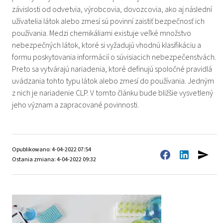
závislosti od odvetvia, výrobcovia, dovozcovia, ako aj následní
užívatelia látok alebo zmesí sú povinní zaistiť bezpečnosť ich
používania. Medzi chemikáliami existuje veľké množstvo
nebezpečných látok, ktoré si vyžadujú vhodnú klasifikáciu a
formu poskytovania informácií o súvisiacich nebezpečenstvách.
Preto sa vytvárajú nariadenia, ktoré definujú spoločné pravidlá
uvádzania tohto typu látok alebo zmesí do používania. Jedným
z nich je nariadenie CLP. V tomto článku bude bližšie vysvetlený
jeho význam a zapracované povinnosti.
Opublikowano: 4-04-2022 07:54
Ostania zmiana: 4-04-2022 09:32