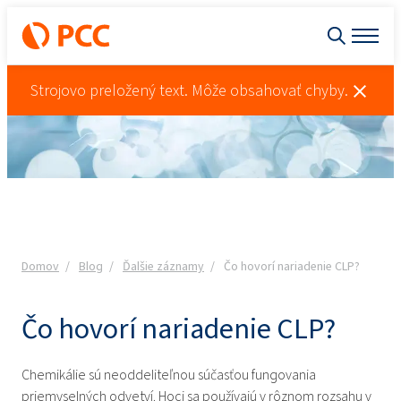
Strojovo preložený text. Môže obsahovať chyby.
Domov
Blog
Ďalšie záznamy
Čo hovorí nariadenie CLP?
Čo hovorí nariadenie CLP?
Chemikálie sú neoddeliteľnou súčasťou fungovania
priemyselných odvetví. Hoci sa používajú v rôznom rozsahu v