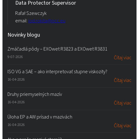
Data Protector Supervisor
Rafał Szewczyk
email:
iod.rokita@pcc.eu
Novinky blogu
Zmáčadlá pôdy – EXOwet R3823 a EXOwet R3831
9-07-2026
Čítaj viac
ISO VG a SAE – ako interpretovať stupne viskozity?
16-04-2026
Čítaj viac
Druhy priemyselných mazív
16-04-2026
Čítaj viac
Úloha EP a AW prísad v mazivách
16-04-2026
Čítaj viac