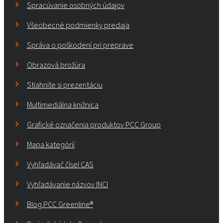
Spracúvanie osobných údajov
Všeobecné podmienky predaja
Správa o poškodení pri preprave
Obrazová brožúra
Stiahnite si prezentáciu
Multimediálna knižnica
Grafické označenia produktov PCC Group
Mapa kategórií
Vyhľadávač čísel CAS
Vyhľadávanie názvov INCI
Blog PCC Greenline®