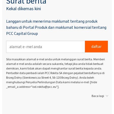
Surat berita
Kekal dikemas kini
Langgan untuk menerima maklumat tentang produk
baharu di Portal Produk dan maklumat komersial tentang
PCC Capital Group
daftar
Sila masukkan alamat e-mel anda untuk melanggan surat berita. Memberi
alamat e-mel anda adalah secara sukarela, tetapi jika anda tidak berbuat
demikian, kami tidak akan dapat menghantar surat berita kepada anda.
Pentadbir data peribadi ialah PCC Rokita SA dengan pejabat berdaftarnya di
Brzeg Dolny (Sienkiewicza Street 4, 56-120 Brzeg Dolny). Anda boleh
menghubungi Penyelia Perlindungan Data kami melalui e-mel: [hide
_email_a address="iod.rokita@pcc.eu"].
Baca lagi