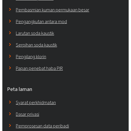
Pembasmian kuman permukaan besar
Pengangkutan antara mod
Larutan soda kaustik
Serpihan soda kaustik
Pengilang klorin
Papan penebat haba PIR
Peta laman
Syarat perkhidmatan
Dasar privasi
Pemprosesan data peribadi