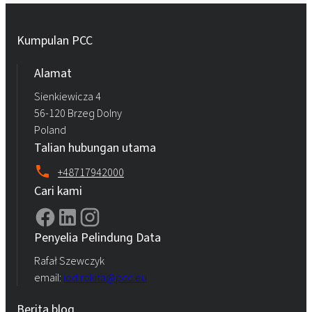
Kumpulan PCC
Alamat
Sienkiewicza 4
56-120 Brzeg Dolny
Poland
Talian hubungan utama
+48717942000
Cari kami
Penyelia Pelindung Data
Rafał Szewczyk
email:
iod.rokita@pcc.eu
Berita blog