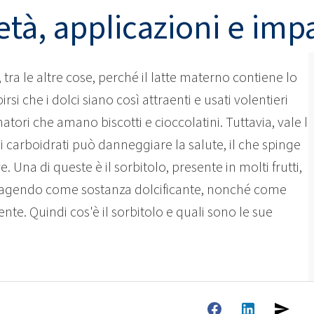
e
Liquidi per WC
e
ate 80)
POLIkol 4000 COMPRESSE (PEG-90)
età, applicazioni e impa
Fertilizzanti fogliari
Ipoclorito di sodio
Isolamento di fili e cavi
Isolamento in schiuma
Elettronica e applicazioni
Impermeabilizzazione
 tra le altre cose, perché il latte materno contiene lo
Profumi
tecniche
cino PEG-40)
ROKAnol ID7 (Isodeceth-7)
scaglie di soda caustica
irsi che i dolci siano così attraenti e usati volentieri
 C12-15, etossilato
ROKAnol®LP3135 (Etere di
Prodotti multiuso
poliossialchilenglicole)
tori che amano biscotti e cioccolatini. Tuttavia, vale l
PEG-11 Olio di ricino
C9-11 PARETH-8
OCF (schiuma
Pannelli sandwich
e
carboidrati può danneggiare la salute, il che spinge
Triclorosilano
monocomponente)
Sigillanti
Additivi
e. Una di queste è il sorbitolo, presente in molti frutti,
Sorbitano Oleate
Detergenti per il bagno
Detergenti per la cuci
e, agendo come sostanza dolcificante, nonché come
PEG-12
te. Quindi cos'è il sorbitolo e quali sono le sue
n PU
Sistemi spray termici e acustici
Tubi preisolati
Detersivi per lavastovi
Detersivi per lavastoviglie
mano