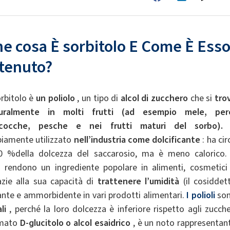
he cosa
È
sorbitolo
E
Come
È
Ess
tenuto?
orbitolo è
un poliolo
, un tipo di
alcol di zucchero
che si
tro
uralmente in molti frutti (ad esempio mele, per
icocche, pesche e nei frutti maturi del sorbo).
iamente utilizzato
nell’industria
come dolcificante
: ha cir
60 %della dolcezza del saccarosio, ma è meno calorico. 
 rendono un ingrediente popolare in alimenti, cosmetici
azie alla sua capacità di
trattenere l’umidità
(il cosiddet
ante e ammorbidente in vari prodotti alimentari.
I polioli
so
li
, perché la loro dolcezza è inferiore rispetto agli zucche
iamato
D-glucitolo
o
alcol
esaidrico
, è un noto rappresentan