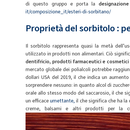
di questo gruppo e porta la
designazione
it/composizione_it/esteri-di-sorbitano/
Proprietà
del
sorbitolo
:
p
Il sorbitolo rappresenta quasi la metà dell’u
utilizzato in prodotti non alimentari. Ciò signif
dentifricio, prodotti farmaceutici e cosmetici
mercato globale dei polialcoli potrebbe raggiunge
dollari USA del 2019, il che indica un aumento
sorprendere nessuno: in quanto alcol di zucchero
orale allo stesso modo del saccarosio, il che sign
un efficace
umettante,
il che significa che ha la
creme, balsami e altri prodotti per la cu