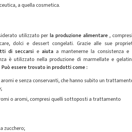
aceutica, a quella cosmetica.
iderato utilizzato per
la produzione alimentare
, compres
e, dolci e dessert congelati. Grazie alle sue proprie
ti di seccarsi
e
aiuta
a mantenerne la consistenza e 
nza è utilizzato nella produzione di marmellate e gelatin
.
Può
essere
trovato
in
prodotti
come
:
a aromi e senza conservanti, che hanno subito un trattament
;
aromi o aromi, compresi quelli sottoposti a trattamento
za zucchero;