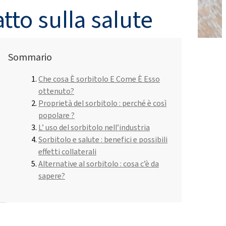
Roflex T70L (plastificante e ritardante di
Liquidi per piatti e lozioni
tto sulla salute
fiamma)
Acido cloridrico
Isolamento tubo in tubo
 spray
Materie prime per gel
Sommario
poliuretanici
ROKAmer 2000
Acido monocloroacetico
ROSULfan®E (sodio 2-etilesil solfato)
Prodotti per lavastoviglie
Che cosa È sorbitolo E Come È Esso
a
ottenuto?
PEG-40 Olio di ricino
ROKAnol®GA8 (alcol C10, etossilato)
Pannello isolante
Tetraetossisilano
Proprietà del sorbitolo : perché è così
popolare ?
Coco-betaina
L’ uso del sorbitolo nell’industria​
na
Detergenti per superfici dure
Sorbitolo e salute : benefici e possibili
Deceth-5
effetti collaterali
Alternative al sorbitolo : cosa c’è da
sapere?
glie a
Pulizia e cura del legno