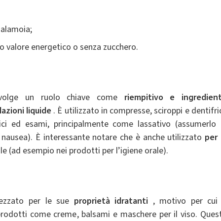
salamoia;
to valore energetico o senza zucchero.
svolge un ruolo chiave come
riempitivo e ingredien
azioni liquide
. È utilizzato in compresse, sciroppi e dentifric
gici ed esami, principalmente come lassativo (assumerlo 
 nausea). È interessante notare che è anche utilizzato
per 
le (ad esempio nei prodotti per l’igiene orale).
rezzato per le sue
proprietà idratanti
, motivo per cui
prodotti come creme, balsami e maschere per il viso. Ques