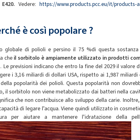
 E420.
Vedere:
https://www.products.pcc.eu/it/products-a
erché
è
così
popolare
?
so globale di polioli e persino il 75 %di questa sostanza
ica che
il sorbitolo è ampiamente utilizzato in prodotti co
. Le previsioni indicano che entro la fine del 2029 il valore d
re i 3,16 miliardi di dollari USA, rispetto ai 1,987 miliardi 
 della popolarità dei polioli. Questa popolarità non dovreb
, il sorbitolo non viene metabolizzato dai batteri nella cavi
ifica che non contribuisce allo sviluppo della carie. Inoltre,
 capacità di legare l’acqua. Viene quindi utilizzato in cosmetic
ra per aiutare a mantenere l’idratazione della pell