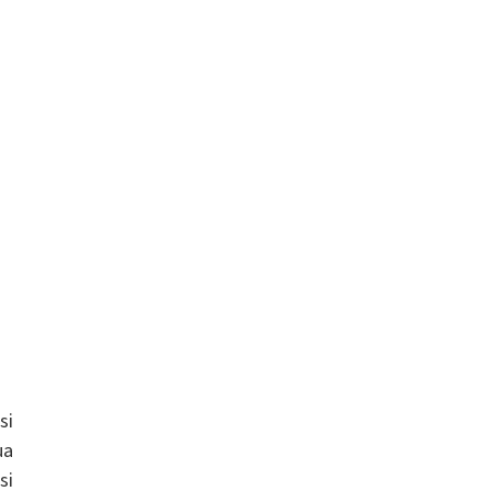
si
ua
si