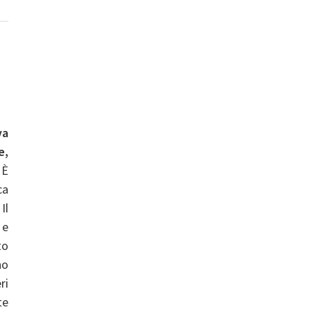
o
va
e,
È
ca
Il
 e
to
no
ri
te