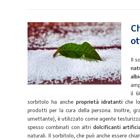
C
ot
Il s
nat
alb
amp
il 
sorbitolo ha anche
proprietà idratanti
che lo
prodotti per la cura della persona. Inoltre, gr
umettante), è utilizzato come agente testurizz
spesso combinati con altri
dolcificanti artificia
naturali. Il sorbitolo, che può anche essere ch