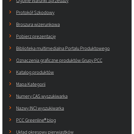
Ogólne Warunki Sprzedaży
Protokół Szkodowy
Broszura wizerunkowa
Pobierz prezentację
Biblioteka multimedialna Portalu Produktowego
Oznaczenia graficzne produktów Grupy PCC
Katalog produktów
Mapa Kategorii
Numery CAS wyszukiwarka
Nazwy INCI wyszukiwarka
PCC Greenline® blog
Układ okresowy pierwiastków