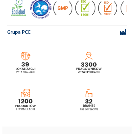
zapachu kwiatu lipy 265ml
CAMOLIN® Orzeźwiający żel pod prysznic o
zapachu dębu 265ml
Grupa PCC
CAMOLIN® Winogrono & Jabłko - eko Płyn
do czyszczenia łazienki 750ml
CAMOLIN® Wzmacniający i nabłyszczający
szampon micelarny o zapachu brzozy
265ml
CAMOLIN® Zwiększający objętość szampon
micelarny o zapachu chmielu 265ml