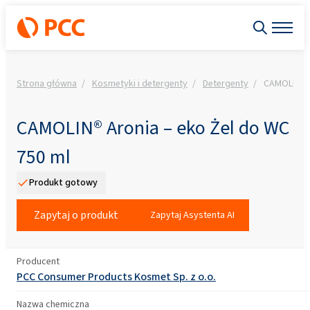
Strona główna
Kosmetyki i detergenty
Detergenty
CAMOLIN® A
CAMOLIN® Aronia – eko Żel do WC
750 ml
Produkt gotowy
Zapytaj o produkt
Zapytaj Asystenta AI
Producent
PCC Consumer Products Kosmet Sp. z o.o.
Nazwa chemiczna