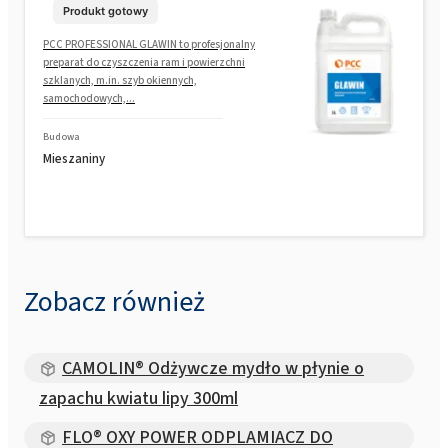
Produkt gotowy
PCC PROFESSIONAL GLAWIN to profesjonalny
preparat do czyszczenia ram i powierzchni
szklanych, m.in. szyb okiennych,
samochodowych,...
Budowa
Mieszaniny
Zobacz również
CAMOLIN® Odżywcze mydło w płynie o
zapachu kwiatu lipy 300ml
FLO® OXY POWER ODPLAMIACZ DO