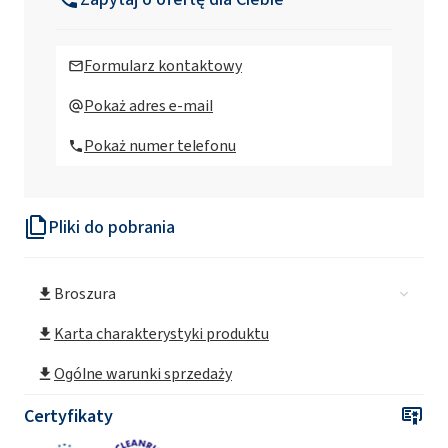
CAMOLIN® Cytryna & Jaśmin - eko Płyn do
mycia szyb 750ml
Formularz kontaktowy
CAMOLIN® Gruszka & Agrest - eko Płyn do
Pokaż adres e-mail
mycia naczyń 750ml
Pokaż numer telefonu
CAMOLIN® Mak & Akacja - eko Płyn
uniwersalny 750 ml
Pliki do pobrania
CAMOLIN® Nawilżające i łagodzące mydło w
płynie o zapachu rabarbaru 300ml
Broszura
CAMOLIN® Nawilżający żel pod prysznic o
zapachu mirabelki 265ml
Karta charakterystyki produktu
Ogólne warunki sprzedaży
CAMOLIN® Odżywcze mydło w płynie o
zapachu kwiatu lipy 300ml
Certyfikaty
CAMOLIN® Odżywczy żel pod prysznic o