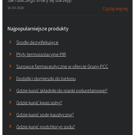
Jak i dlaczego smary się starzeją?
16-04-2026
Czytaj więcej
Najpopularniejsze produkty
Środki dezynfekujące
Płyty termoizolacyjne PIR
Surowce farmaceutyczne w ofercie Grupy PCC
Dodatki i domieszki do betonu
Gdzie kupić składniki do pianki poliuretanowej?
Gdzie kupić kwas solny?
Gdzie kupić sodę kaustyczną?
Gdzie kupić podchloryn sodu?