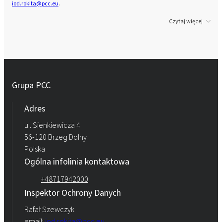
iod.rokita@pcc.eu
.
Czytaj więcej
Grupa PCC
Adres
ul. Sienkiewicza 4
56-120 Brzeg Dolny
Polska
Ogólna infolinia kontaktowa
+48717942000
Inspektor Ochrony Danych
Rafał Szewczyk
email:
iod.rokita@pcc.eu