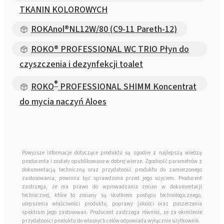
TKANIN KOLOROWYCH
ROKAnol®NL12W/80 (C9-11 Pareth-12)
ROKO® PROFESSIONAL WC TRIO Płyn do
czyszczenia i dezynfekcji toalet
®
ROKO
PROFESSIONAL SHIMM Koncentrat
do mycia naczyń Aloes
Powyższe informacje dotyczące produktu są zgodne z najlepszą wiedzą
producenta i zostały opublikowane w dobrej wierze. Zgodność parametrów z
dokumentacją techniczną oraz przydatność produktu do zamierzonego
zastosowania, powinna być sprawdzona przed jego użyciem. Producent
zastrzega, że ma prawo do wprowadzania zmian w dokumentacji
technicznej, które to zmiany są skutkiem postępu technologicznego,
ulepszenia właściwości produktu, poprawy jakości oraz poszerzenia
spektrum jego zastosowań. Producent zastrzega również, że za określenie
przydatności produktu do własnych celów odpowiada wyłącznie użytkownik.