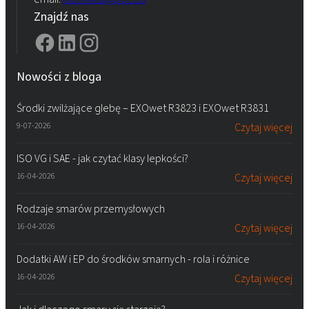
Znajdź nas
Nowości z bloga
Środki zwilżające glebę – EXOwet R3823 i EXOwet R3831
9-07-2026
Czytaj więcej
ISO VG i SAE - jak czytać klasy lepkości?
16-04-2026
Czytaj więcej
Rodzaje smarów przemysłowych
16-04-2026
Czytaj więcej
Dodatki AW i EP do środków smarnych - rola i różnice
16-04-2026
Czytaj więcej