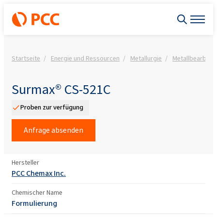
Startseite
Energie und Ressourcen
Metallurgie
Metallbearbeit
Surmax® CS-521C
Proben zur verfügung
Anfrage absenden
Hersteller
PCC Chemax Inc.
Chemischer Name
Formulierung