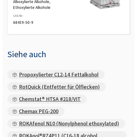
Alkoxylierte Alkohole,
Ethoxylierte Alkohole
CAS-Nr.
68439-50-9
Siehe auch
Propoxylierter C12-14 Fettalkohol
RotQuick (Entfetter für Ölflecken)
Chemstat® HTSA #218/VIT
Chemax PEG-200
ROKAfenol N10 (Nonylphenol ethoxylated)
ROKAnol®RZ4P11 (C16-18 alcohol,