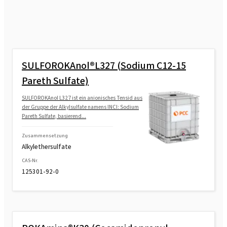
SULFOROKAnol®L327 (Sodium C12-15
Pareth Sulfate)
SULFOROKAnol L327 ist ein anionisches Tensid aus
der Gruppe der Alkylsulfate namens INCI: Sodium
Pareth Sulfate, basierend...
Zusammensetzung
Alkylethersulfate
CAS-Nr.
125301-92-0