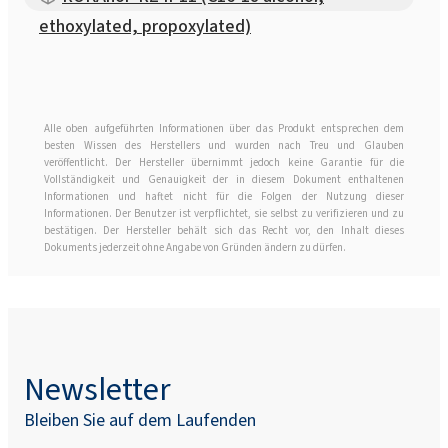
ethoxylated, propoxylated)
Alle oben aufgeführten Informationen über das Produkt entsprechen dem
besten Wissen des Herstellers und wurden nach Treu und Glauben
veröffentlicht. Der Hersteller übernimmt jedoch keine Garantie für die
Vollständigkeit und Genauigkeit der in diesem Dokument enthaltenen
Informationen und haftet nicht für die Folgen der Nutzung dieser
Informationen. Der Benutzer ist verpflichtet, sie selbst zu verifizieren und zu
bestätigen. Der Hersteller behält sich das Recht vor, den Inhalt dieses
Dokuments jederzeit ohne Angabe von Gründen ändern zu dürfen.
Newsletter
Bleiben Sie auf dem Laufenden