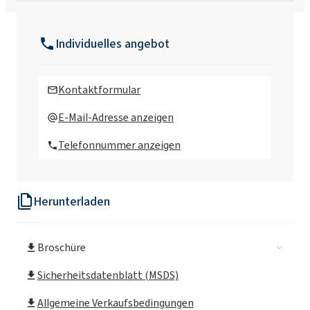
Surmax® CS-504
Individuelles angebot
Surmax® CS-515
Kontaktformular
Surmax® CS-521
E-Mail-Adresse anzeigen
Telefonnummer anzeigen
Surmax® CS-522
Herunterladen
Surmax® CS-555
Broschüre
Surmax® CS-586
Sicherheitsdatenblatt (MSDS)
Surmax® CS-634
Allgemeine Verkaufsbedingungen