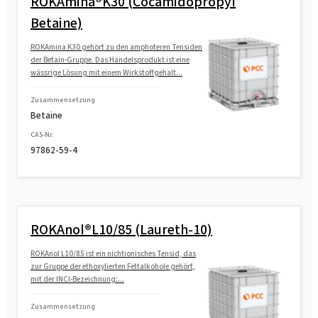
ROKAmina®K30 (Cocamidopropyl
Betaine)
ROKAmina K30 gehört zu den amphoteren Tensiden
der Betain-Gruppe. Das Handelsprodukt ist eine
wässrige Lösung mit einem Wirkstoffgehalt...
Zusammensetzung
Betaine
CAS-Nr.
97862-59-4
ROKAnol®L10/85 (Laureth-10)
ROKAnol L10/85 ist ein nichtionisches Tensid, das
zur Gruppe der ethoxylierten Fettalkohole gehört,
mit der INCI-Bezeichnung:...
Zusammensetzung