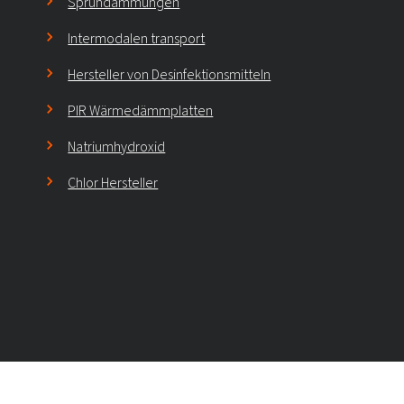
Sprühdämmungen
Intermodalen transport
Hersteller von Desinfektionsmitteln
PIR Wärmedämmplatten
Natriumhydroxid
Chlor Hersteller