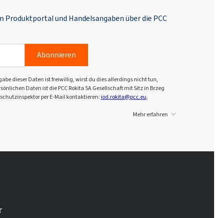
em Produktportal und Handelsangaben über die PCC
Abonnieren
dieser Daten ist freiwillig, wirst du dies allerdings nicht tun,
önlichen Daten ist die PCC Rokita SA Gesellschaft mit Sitz in Brzeg
schutzinspektor per E-Mail kontaktieren:
iod.rokita@pcc.eu
.
Mehr erfahren
r