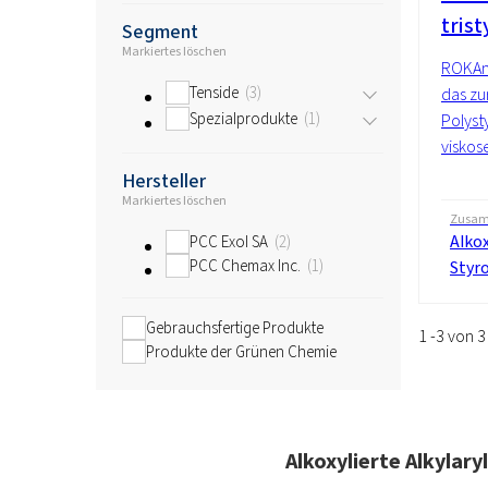
tris
Segment
Markiertes löschen
ROKAno
Tenside
3
das zu
Spezialprodukte
1
Polyst
viskose
Hersteller
Markiertes löschen
Zusam
Alkox
PCC Exol SA
2
PCC Chemax Inc.
1
Styro
Gebrauchsfertige Produkte
1 -3 von 
Produkte der Grünen Chemie
Alkoxylierte Alkylar