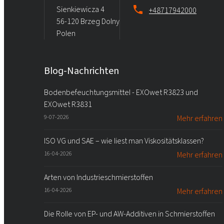
Sienkiewicza 4
+48717942000
56-120 Brzeg Dolny
Polen
Blog-Nachrichten
Bodenbefeuchtungsmittel - EXOwet R3823 und
EXOwet R3831
9-07-2026
Mehr erfahren
ISO VG und SAE – wie liest man Viskositätsklassen?
16-04-2026
Mehr erfahren
Arten von Industrieschmierstoffen
16-04-2026
Mehr erfahren
Die Rolle von EP- und AW-Additiven in Schmierstoffen