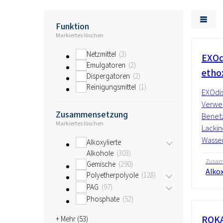
Funktion
Markiertes löschen
Netzmittel
3
EXOd
Emulgatoren
2
etho
Dispergatoren
2
Reinigungsmittel
1
EXOdis
Verwen
Zusammensetzung
Benetz
Markiertes löschen
Lackin
Wasser
Alkoxylierte
Alkohole
303
Zusam
Gemische
290
Alkox
Polyetherpolyole
128
PAG
97
Phosphate
52
ROKA
+ Mehr (
53
)