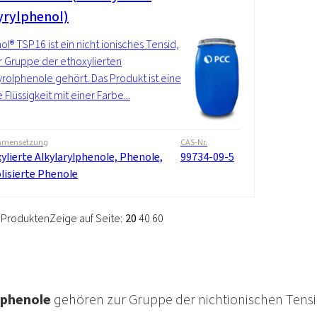
tyrylphenol)
l® TSP16 ist ein nicht ionisches Tensid,
r Gruppe der ethoxylierten
yrolphenole gehört. Das Produkt ist eine
 Flüssigkeit mit einer Farbe...
mensetzung
CAS-Nr.
ylierte Alkylarylphenole, Phenole,
99734-09-5
lisierte Phenole
3 Produkten
Zeige auf Seite:
20
40
60
ylphenole
gehören zur Gruppe der nichtionischen Tensi