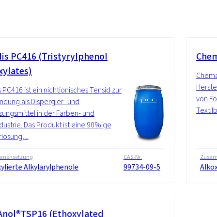
is PC416 (Tristyrylphenol
Chem
xylates)
Chemax
Herste
 PC416 ist ein nichtionisches Tensid zur
von Fo
dung als Dispergier- und
Textil
ungsmittel in der Farben- und
dustrie. Das Produkt ist eine 90%ige
lösung,...
mensetzung
CAS-Nr.
Zusam
ylierte Alkylarylphenole
99734-09-5
Alkox
nol®TSP16 (Ethoxylated