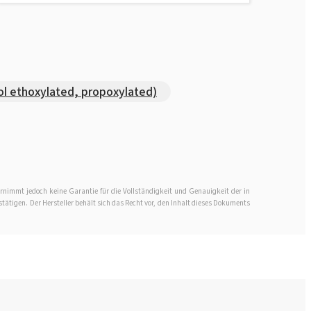
l ethoxylated, propoxylated)
rnimmt jedoch keine Garantie für die Vollständigkeit und Genauigkeit der in
stätigen. Der Hersteller behält sich das Recht vor, den Inhalt dieses Dokuments