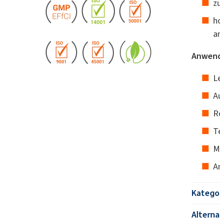
z
h
a
Anwend
L
A
R
Te
M
A
Katego
Altern