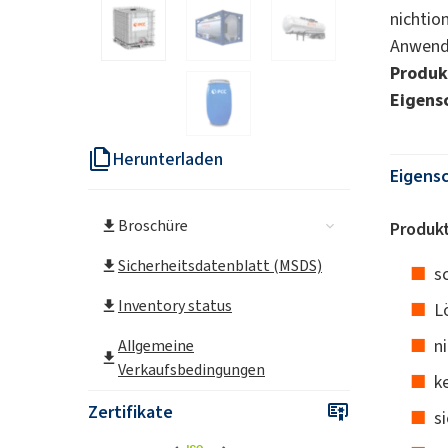
nicht
Anwend
Produ
Eigens
Herunterladen
Eigens
Broschüre
Produkt
Sicherheitsdatenblatt (MSDS)
s
Inventory status
L
n
Allgemeine
Verkaufsbedingungen
k
Zertifikate
s