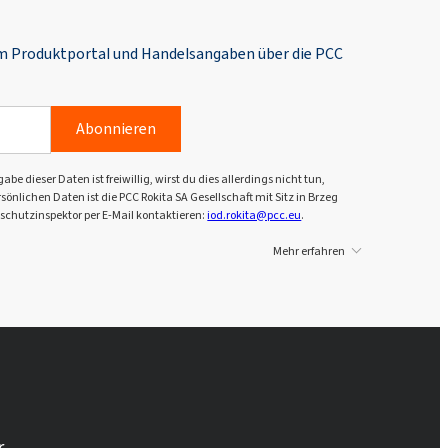
em Produktportal und Handelsangaben über die PCC
Abonnieren
dieser Daten ist freiwillig, wirst du dies allerdings nicht tun,
önlichen Daten ist die PCC Rokita SA Gesellschaft mit Sitz in Brzeg
schutzinspektor per E-Mail kontaktieren:
iod.rokita@pcc.eu
.
Mehr erfahren
r