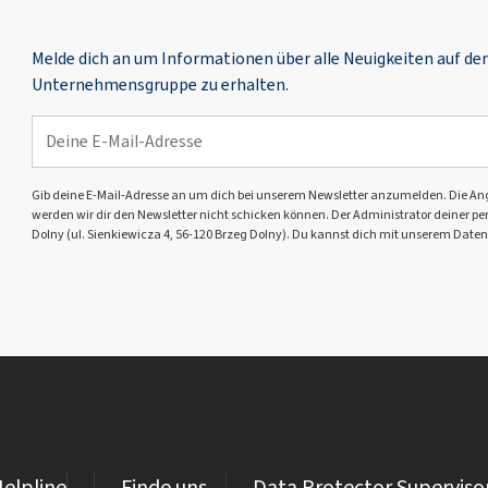
Melde dich an um Informationen über alle Neuigkeiten auf d
Unternehmensgruppe zu erhalten.
Gib deine E-Mail-Adresse an um dich bei unserem Newsletter anzumelden. Die Angabe 
werden wir dir den Newsletter nicht schicken können. Der Administrator deiner pers
Dolny (ul. Sienkiewicza 4, 56-120 Brzeg Dolny). Du kannst dich mit unserem Daten
elpline
Finde uns
Data Protector Superviso