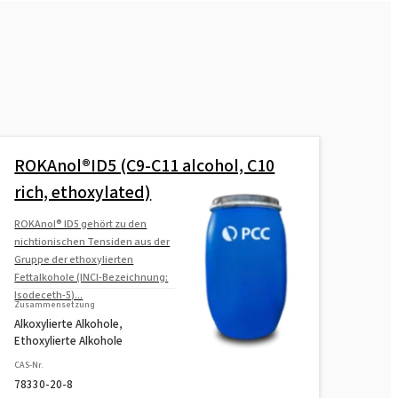
ROKAnol®ID5 (C9-C11 alcohol, C10
rich, ethoxylated)
ROKAnol® ID5 gehört zu den
nichtionischen Tensiden aus der
Gruppe der ethoxylierten
Fettalkohole (INCI-Bezeichnung:
Isodeceth-5)...
Zusammensetzung
Alkoxylierte Alkohole,
Ethoxylierte Alkohole
CAS-Nr.
78330-20-8