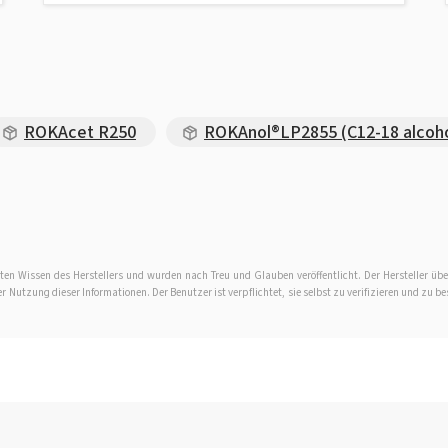
ROKAcet R250
ROKAnol®LP2855 (C12-18 alcoho
en Wissen des Herstellers und wurden nach Treu und Glauben veröffentlicht. Der Hersteller übe
Nutzung dieser Informationen. Der Benutzer ist verpflichtet, sie selbst zu verifizieren und zu be