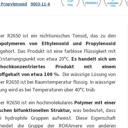
WC-Reiniger
 Propylenoxid
9003-11-6
pcc.eu/de/id/1393477/ekoprodur-
dukte
Streudünger
ate 80)
POLIkol 4000 PASTYLKI (PEG-90)
-system/
Natriumhypochlorit
OCF (Einkomponentenschaum)
PU-Isoliersysteme
Tierpflege
für
Klebstoffe zur
Komfort und Ergonom
Gebirgsverfestigung
astor Oil)
ROKAnol ID7 (Isodeceth-7)
r R2650 ist ein nichtionisches Tensid, das zu den
Monochloressigsäure
ol, C12-15,
ROKAnol®LP3135 (Polyoxyalkylene glycol
opolymeren von Ethylenoxid und Propylenoxid
Allzweckreiniger
ted)
ether)
gehört. Das Produkt ist eine farblose Flüssigkeit mit
PEG-11 Castor Oil
ohol, ethoxylated)
ROKAnol®NL8 (C9-11 PARETH-8)
Sandwichplatten
Sonstige Anwendunge
Trichlorsilan
Erstarrungspunkt von etwa 20°C.
Es handelt sich um
ochkonzentriertes Produkt mit einem
Universalklebstoffe
Zusatzstoffe
han-Gele
Badezimmerreiniger
Geschirrspülmittel für
Sorbitan Oleate
Spülmaschinen
offgehalt von etwa 100 %.
Die wässrige Lösung von
PEG-12
 R2650 ist bei Raumtemperatur flüssig. In wässriger
und Gelwaschmittel
g wird es bei Temperaturen über 40°C trüb.
me- und
Vorisolierte Rohre
chemische Anker
r R2650 ist ein hochmolekulares
Polymer mit einer
ege
Küchenreiniger
Reiniger für harte Obe
schen bifunktionellen Struktur,
was bedeutet, dass
i hydrophile Gruppen aufweist. Diese Eigenschaft
cheidet die Gruppe der ROKAmere von anderen