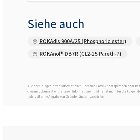
Siehe auch
ROKAdis 900A/25 (Phosphoric ester)
ROKAnol® DB7R (C12-15 Pareth-7)
Alle oben aufgeführten Informationen über das Produkt entsprechen dem best
diesem Dokument enthaltenen Informationen und haftet nicht für die Folgen der 
jederzeit ohne Angabe von Gründen ändern zu dürfen.