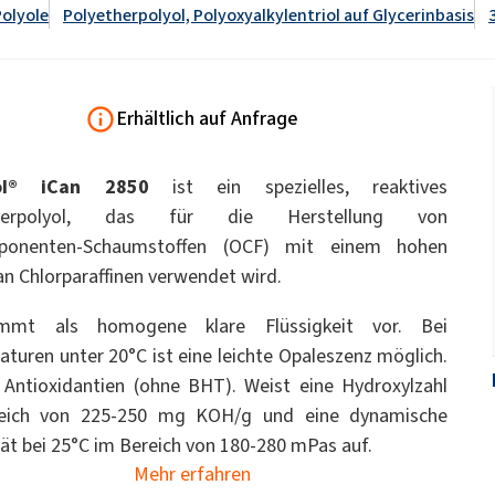
WC-Reiniger
Polyole
Polyetherpolyol, Polyoxyalkylentriol auf Glycerinbasis
pcc.eu/de/id/1393477/ekoprodur-
dukte
Streudünger
ate 80)
POLIkol 4000 PASTYLKI (PEG-90)
-system/
Natriumhypochlorit
OCF (Einkomponentenschaum)
PU-Isoliersysteme
Tierpflege
für
Klebstoffe zur
Komfort und Ergonom
Erhältlich auf Anfrage
Gebirgsverfestigung
astor Oil)
ROKAnol ID7 (Isodeceth-7)
Monochloressigsäure
ol, C12-15,
ROKAnol®LP3135 (Polyoxyalkylene glycol
Allzweckreiniger
ted)
ether)
pol® iCan 2850
ist ein spezielles, reaktives
PEG-11 Castor Oil
therpolyol, das für die Herstellung von
ohol, ethoxylated)
ROKAnol®NL8 (C9-11 PARETH-8)
Sandwichplatten
Sonstige Anwendunge
Trichlorsilan
ponenten-Schaumstoffen (OCF) mit einem hohen
Universalklebstoffe
Zusatzstoffe
han-Gele
Badezimmerreiniger
Geschirrspülmittel für
Sorbitan Oleate
an Chlorparaffinen verwendet wird.
Spülmaschinen
PEG-12
mt als homogene klare Flüssigkeit vor. Bei
und Gelwaschmittel
me- und
Vorisolierte Rohre
chemische Anker
turen unter 20°C ist eine leichte Opaleszenz möglich.
 Antioxidantien (ohne BHT). Weist eine Hydroxylzahl
ege
Küchenreiniger
Reiniger für harte Obe
eich von 225-250 mg KOH/g und eine dynamische
tät bei 25°C im Bereich von 180-280 mPas auf.
Mehr erfahren