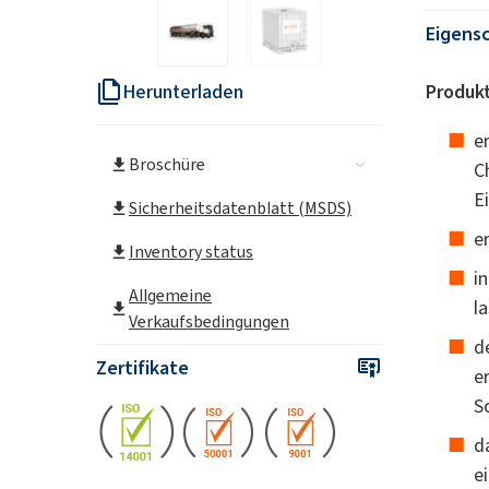
Eigens
Herunterladen
Produk
e
Broschüre
C
E
Sicherheitsdatenblatt (MSDS)
e
Inventory status
i
Allgemeine
l
Verkaufsbedingungen
d
Zertifikate
e
S
d
e