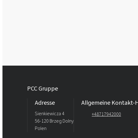
PCC Gruppe
Adresse
Allgemeine Kontakt-H
Sienkiewicza 4
+48717942000
56-120 Brzeg Dolny
Polen