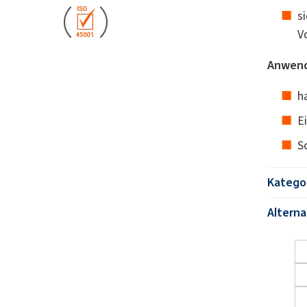
s
V
Anwend
h
E
S
Katego
Altern