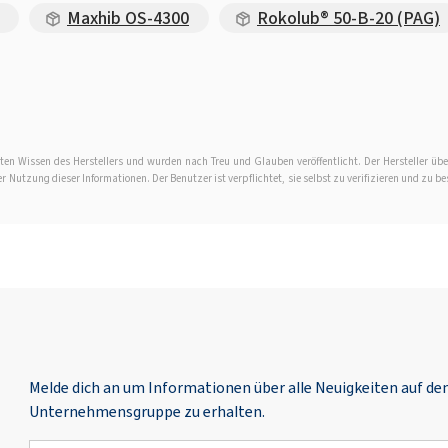
Maxhib OS-4300
Rokolub® 50-B-20 (PAG)
en Wissen des Herstellers und wurden nach Treu und Glauben veröffentlicht. Der Hersteller übe
Nutzung dieser Informationen. Der Benutzer ist verpflichtet, sie selbst zu verifizieren und zu be
Melde dich an um Informationen über alle Neuigkeiten auf d
Unternehmensgruppe zu erhalten.