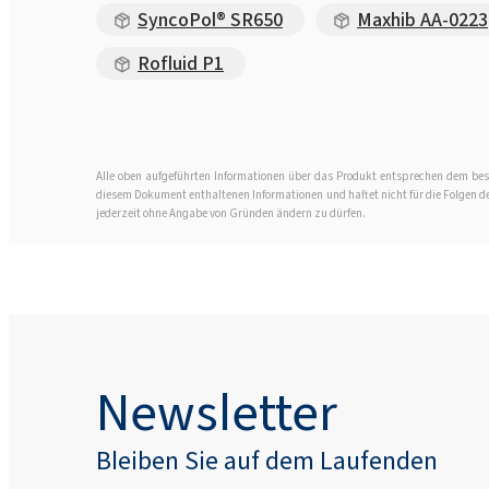
SyncoPol® SR650
Maxhib AA-0223
Rofluid P1
Alle oben aufgeführten Informationen über das Produkt entsprechen dem best
diesem Dokument enthaltenen Informationen und haftet nicht für die Folgen der 
jederzeit ohne Angabe von Gründen ändern zu dürfen.
Newsletter
Bleiben Sie auf dem Laufenden