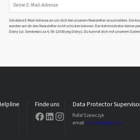
Gib deine E-Mail-Adresse an um dich bei unserem Newsletter anzumelden. Die Angabe 
werden wir dir den Newsletter nicht schicken können. Der Administrator deiner pers
Dolny (ul. Sienkiewicza 4, 56-120 Brzeg Dolny). Du kannst dich mit unserem Daten
elpline
Finde uns
Data Protector Superviso
Rafał Szewczyk
email:
iod.rokita@pcc.eu