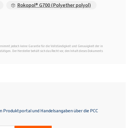
Rokopol® G700 (Polyether polyol)
rnimmt jedoch keine Garantie für die Vollständigkeit und Genauigkeit der in
stätigen. Der Hersteller behält sich das Recht vor, den Inhalt dieses Dokuments
em Produktportal und Handelsangaben über die PCC