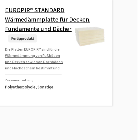
EUROPIR® STANDARD
Wärmedämmplatte für Decken,
Fundamente und Dächer
Fertigprodukt
Die Platten EUROPIR® sind für die
Wärmedämmung von Fußböden
und Decken sowie von Dachböden
und Flachdächern bestimmt und...
Zusammensetzung
Polyetherpolyole, Sonstige