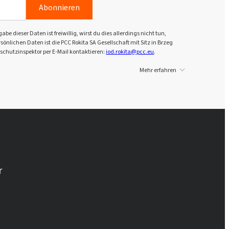
Abonnieren
dieser Daten ist freiwillig, wirst du dies allerdings nicht tun,
önlichen Daten ist die PCC Rokita SA Gesellschaft mit Sitz in Brzeg
schutzinspektor per E-Mail kontaktieren:
iod.rokita@pcc.eu
.
Mehr erfahren
r