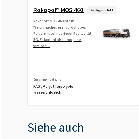
Rokopol® MOS 460
Fertigprodukt
Rokopol® MOS 460 ist ein
Weichmacher, ein hydrophobes
Polyol mit sehr geringer Reaktivität,
BO. Es kommt als homogene,
farblose...
Zusammensetzung
PAG , Polyetherpolyole,
wasserunlöslich
Siehe auch