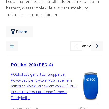
Feuchthaltemittel sind Stoffe, deren Funktion darin
besteht, Wassermoleküle aus der Umgebung
aufzunehmen und zu binden.
Filtern
von
2
POLIkol 200 (PEG-4)
POLIkol 200 gehört zur Gruppe der
Polyoxyethylenglykole (PEG mit einem
mittleren Molekulargewicht von 200). INCI:
PEG-4. Das Produkt ist eine farblose
Flüssigkeit,...
Zusammensetzung
CAS-Nr.