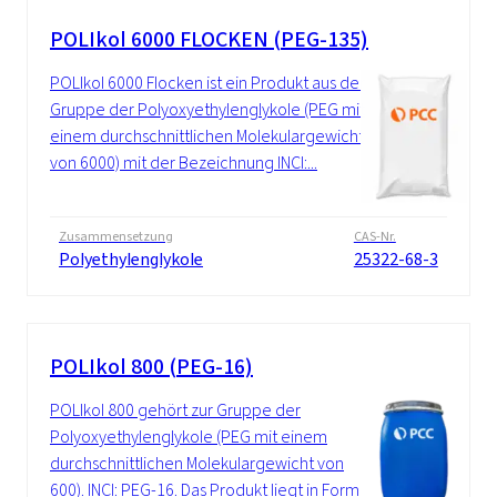
POLIkol 6000 FLOCKEN (PEG-135)
POLIkol 6000 Flocken ist ein Produkt aus der
Gruppe der Polyoxyethylenglykole (PEG mit
einem durchschnittlichen Molekulargewicht
von 6000) mit der Bezeichnung INCI:...
Zusammensetzung
CAS-Nr.
Polyethylenglykole
25322-68-3
POLIkol 800 (PEG-16)
POLIkol 800 gehört zur Gruppe der
Polyoxyethylenglykole (PEG mit einem
durchschnittlichen Molekulargewicht von
600). INCI: PEG-16. Das Produkt liegt in Form