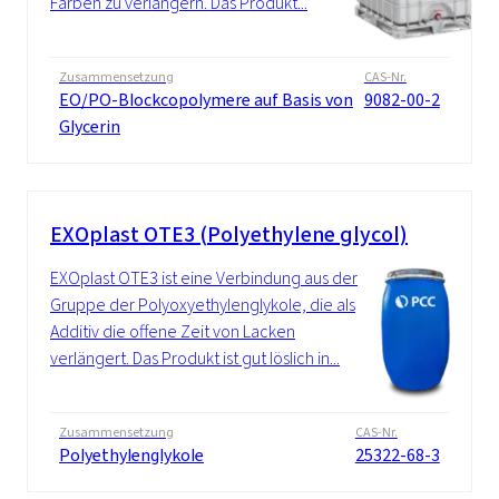
Farben zu verlängern. Das Produkt...
Zusammensetzung
CAS-Nr.
EO/PO-Blockcopolymere auf Basis von
9082-00-2
Glycerin
EXOplast OTE3 (Polyethylene glycol)
EXOplast OTE3 ist eine Verbindung aus der
Gruppe der Polyoxyethylenglykole, die als
Additiv die offene Zeit von Lacken
verlängert. Das Produkt ist gut löslich in...
Zusammensetzung
CAS-Nr.
Polyethylenglykole
25322-68-3