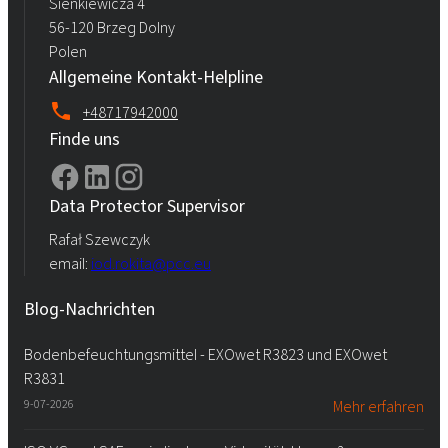
Sienkiewicza 4
56-120 Brzeg Dolny
Polen
Allgemeine Kontakt-Helpline
+48717942000
Finde uns
Data Protector Supervisor
Rafał Szewczyk
email:
iod.rokita@pcc.eu
Blog-Nachrichten
Bodenbefeuchtungsmittel - EXOwet R3823 und EXOwet
R3831
9-07-2026
Mehr erfahren