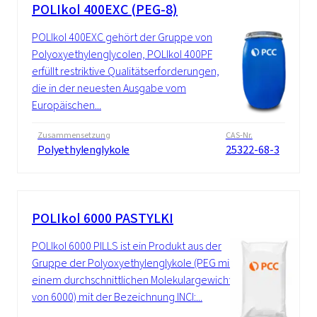
POLIkol 400EXC (PEG-8)
POLIkol 400EXC gehört der Gruppe von
Polyoxyethylenglycolen, POLIkol 400PF
erfüllt restriktive Qualitätserforderungen,
die in der neuesten Ausgabe vom
Europäischen...
Zusammensetzung
CAS-Nr.
Polyethylenglykole
25322-68-3
POLIkol 6000 PASTYLKI
POLIkol 6000 PILLS ist ein Produkt aus der
Gruppe der Polyoxyethylenglykole (PEG mit
einem durchschnittlichen Molekulargewicht
von 6000) mit der Bezeichnung INCI:...