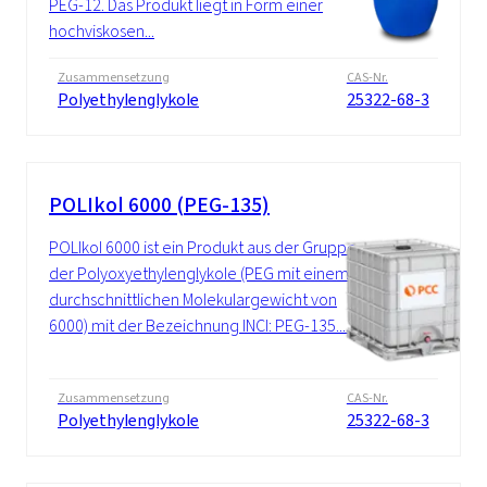
PEG-12. Das Produkt liegt in Form einer
hochviskosen...
Zusammensetzung
CAS-Nr.
Polyethylenglykole
25322-68-3
POLIkol 6000 (PEG-135)
POLIkol 6000 ist ein Produkt aus der Gruppe
der Polyoxyethylenglykole (PEG mit einem
durchschnittlichen Molekulargewicht von
6000) mit der Bezeichnung INCI: PEG-135....
Zusammensetzung
CAS-Nr.
Polyethylenglykole
25322-68-3