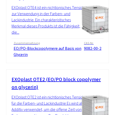
EXOplast OTE4 ist ein nichtionisches Tensid
zur Verwendung in der Farben- und
Lackindustrie. Ein charakteristisches
Merkmal dieses Produkts ist die Fähigkeit,
die...
Zusammensetzung
CAS-Nr.
EO/PO-Blockcopolymere auf Basis von
9082-00-2
Glycerin
EXOplast OTE2 (EO/PO block copolymer
on glycerin)
EXOplast OTE2 ist ein nichtionisches Tensid
für die Farben- und Lackindustrie Es wird als
Additiv verwendet, um die offene Zeit von