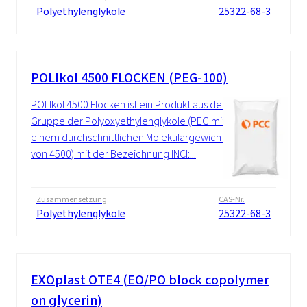
Polyethylenglykole
25322-68-3
POLIkol 4500 FLOCKEN (PEG-100)
POLIkol 4500 Flocken ist ein Produkt aus der
Gruppe der Polyoxyethylenglykole (PEG mit
einem durchschnittlichen Molekulargewicht
von 4500) mit der Bezeichnung INCI:...
Zusammensetzung
CAS-Nr.
Polyethylenglykole
25322-68-3
EXOplast OTE4 (EO/PO block copolymer
on glycerin)