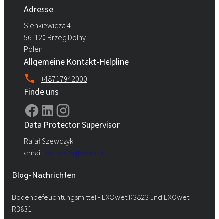
Adresse
Sienkiewicza 4
56-120 Brzeg Dolny
Polen
Allgemeine Kontakt-Helpline
+48717942000
Finde uns
Data Protector Supervisor
Rafał Szewczyk
email:
iod.rokita@pcc.eu
Blog-Nachrichten
Bodenbefeuchtungsmittel - EXOwet R3823 und EXOwet
R3831