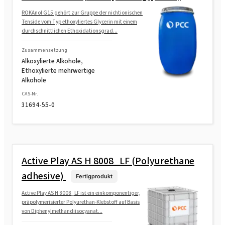
ROKAnol G15 gehört zur Gruppe der nichtionischen
Tenside vom Typ ethoxyliertes Glycerin mit einem
durchschnittlichen Ethoxidationsgrad...
Zusammensetzung
Alkoxylierte Alkohole,
Ethoxylierte mehrwertige
Alkohole
CAS-Nr.
31694-55-0
Active Play AS H 8008_LF (Polyurethane
adhesive)
Fertigprodukt
Active Play AS H 8008_LF ist ein einkomponentiger,
präpolymerisierter Polyurethan-Klebstoff auf Basis
von Diphenylmethandiisocyanat...