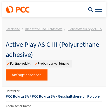
Startseite
Klebstoffe und Dichtstoffe
Klebstoffe für Sport- und Fr
Active Play AS C III (Polyurethane
adhesive)
Fertigprodukt
Proben zur verfügung
Anfrage absenden
Hersteller
PCC Rokita SA
/
PCC Rokita SA - Geschäftsbereich Polyole
Chemischer Name