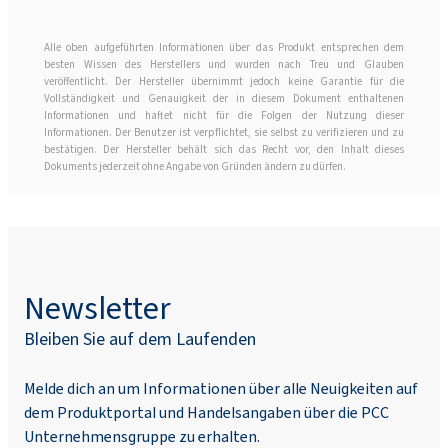
Alle oben aufgeführten Informationen über das Produkt entsprechen dem
besten Wissen des Herstellers und wurden nach Treu und Glauben
veröffentlicht. Der Hersteller übernimmt jedoch keine Garantie für die
Vollständigkeit und Genauigkeit der in diesem Dokument enthaltenen
Informationen und haftet nicht für die Folgen der Nutzung dieser
Informationen. Der Benutzer ist verpflichtet, sie selbst zu verifizieren und zu
bestätigen. Der Hersteller behält sich das Recht vor, den Inhalt dieses
Dokuments jederzeit ohne Angabe von Gründen ändern zu dürfen.
Newsletter
Bleiben Sie auf dem Laufenden
Melde dich an um Informationen über alle Neuigkeiten auf
dem Produktportal und Handelsangaben über die PCC
Unternehmensgruppe zu erhalten.