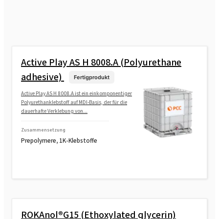
Active Play AS H 8008.A (Polyurethane
adhesive)
Fertigprodukt
Active Play AS H 8008.A ist ein einkomponentiger
Polyurethanklebstoff auf MDI-Basis, der für die
dauerhafte Verklebung von...
Zusammensetzung
Prepolymere, 1K-Klebstoffe
ROKAnol®G15 (Ethoxylated glycerin)