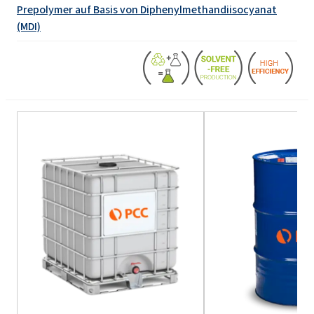
Prepolymer auf Basis von Diphenylmethandiisocyanat
(MDI)