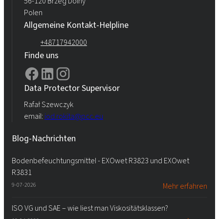
56-120 Brzeg Dolny
Polen
Allgemeine Kontakt-Helpline
+48717942000
Finde uns
Data Protector Supervisor
Rafał Szewczyk
email:
iod.rokita@pcc.eu
Blog-Nachrichten
Bodenbefeuchtungsmittel - EXOwet R3823 und EXOwet
R3831
9-07-2026
Mehr erfahren
ISO VG und SAE – wie liest man Viskositätsklassen?